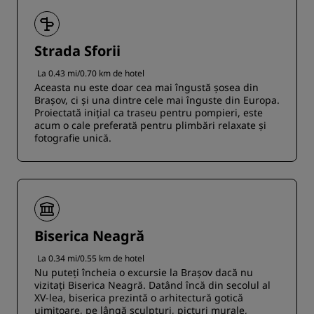
Strada Sforii
La 0.43 mi/0.70 km de hotel
Aceasta nu este doar cea mai îngustă șosea din
Brașov, ci și una dintre cele mai înguste din Europa.
Proiectată inițial ca traseu pentru pompieri, este
acum o cale preferată pentru plimbări relaxate și
fotografie unică.
Biserica Neagră
La 0.34 mi/0.55 km de hotel
Nu puteți încheia o excursie la Brașov dacă nu
vizitați Biserica Neagră. Datând încă din secolul al
XV-lea, biserica prezintă o arhitectură gotică
uimitoare, pe lângă sculpturi, picturi murale,