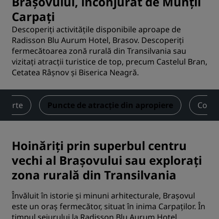
Brașovului, înconjurat de Munții
Carpați
Descoperiți activitățile disponibile aproape de
Radisson Blu Aurum Hotel, Brasov. Descoperiți
fermecătoarea zonă rurală din Transilvania sau
vizitați atracții turistice de top, precum Castelul Bran,
Cetatea Râșnov și Biserica Neagră.
Oferte
Puncte de atracție din apropiere
Conta
Hoinăriți prin superbul centru
vechi al Brașovului sau explorați
zona rurală din Transilvania
Învăluit în istorie și minuni arhitecturale, Brașovul
este un oraș fermecător, situat în inima Carpaților. În
timpul sejurului la Radisson Blu Aurum Hotel,