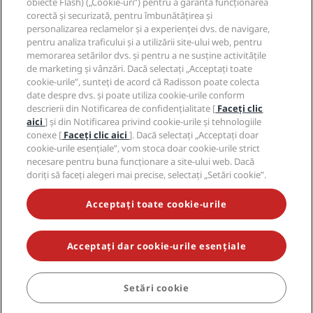
Hoteluri adecvate pentru familii
obiecte Flash) („Cookie-uri”) pentru a garanta funcționarea
Cariere PPHE
Aviz juridic
Sănătate și siguranță
corectă și securizată, pentru îmbunătățirea și
Cariere EHL
Termene și condiții Radisson Rewards
personalizarea reclamelor și a experienței dvs. de navigare,
Alerte pentru consumatori
The Club by RHG
Rețele de socializare
Acordul privind utilizarea site-ului
pentru analiza traficului și a utilizării site-ului web, pentru
Contact
Dezvoltarea afacerilor
memorarea setărilor dvs. și pentru a ne susține activitățile
Accesibilitate digitală
Întrebări frecvente
Mărci Radisson Hotels
Afaceri responsabile
de marketing și vânzări. Dacă selectați „Acceptați toate
Declarație privind sclavia modernă
Hartă site
cookie-urile”, sunteți de acord că Radisson poate colecta
Achiziție
date despre dvs. și poate utiliza cookie-urile conform
descrierii din Notificarea de confidențialitate [
Faceți clic
aici
] și din Notificarea privind cookie-urile și tehnologiile
conexe [
Faceți clic aici
]. Dacă selectați „Acceptați doar
cookie-urile esențiale”, vom stoca doar cookie-urile strict
necesare pentru buna funcționare a site-ului web. Dacă
doriți să faceți alegeri mai precise, selectați „Setări cookie”.
NU RATAȚI NICIODATĂ OFERTELE NOASTRE CELE MAI
POPULARE
Acceptați toate cookie-urile
Acceptați dar cookie-urile esențiale
© 2026 Radisson Hotel Group.
Toate drepturile rezervate. RHG
Radisson Hotel Group, Radisson, Radisson RED, Radisson Blu, Radisson
Collection, Radisson Individuals, Park Plaza, Park Inn, Country Inn &
Suites, Prize by Radisson, Radisson Rewards și Radisson Meetings sunt
Setări cookie
REZERVAȚI
mărci comerciale ale Radisson Hotel Group.