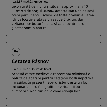
La 3.87 mi/6.23 km de hotel
Înconjurată de munți și situat la aproximativ 10
kilometri de orașul Brașov, această stațiune de schi
oferă pârtii pentru schiori de toate nivelurile. Iarna,
idilica locație arată ca un sat de Crăciun, dar
vizitatorii se bucură de ea și vara, pentru drumeții
și fotografie în natură.
Cetatea Râșnov
La 7.06 mi/11.36 km de hotel
Această cetate medievală reprezenta odinioară o
redută de apărare pentru cetățenii locali împotriva
invaziilor. În prezent, reperul istoric este un loc
minunat pentru fotografii, iar vizitatorii pot
cumpăra suveniruri de la comercianții locali.