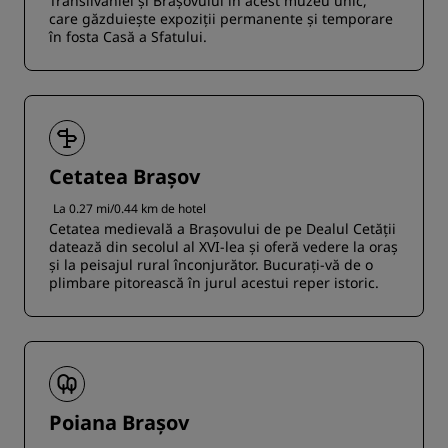
Transilvaniei și Brașovului în acest muzeu unic,
care găzduiește expoziții permanente și temporare
în fosta Casă a Sfatului.
Cetatea Brașov
La 0.27 mi/0.44 km de hotel
Cetatea medievală a Brașovului de pe Dealul Cetății
datează din secolul al XVI-lea și oferă vedere la oraș
și la peisajul rural înconjurător. Bucurați-vă de o
plimbare pitorească în jurul acestui reper istoric.
Poiana Brașov