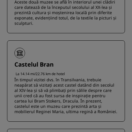
Aceste două muzee se află în interiorul unei clădiri
care datează de la începutul secolului al XX-lea și
prezintă cultura și moștenirea locală prin diferite
exponate, evidențiind totul, de la textile la picturi și
sculpturi.
Castelul Bran
La 14.14 mi/22.76 km de hotel
În timpul vizitei dvs. în Transilvania, trebuie
neapărat să vizitați acest castel datând din secolul
al XIV-lea și să vă plimbați prin sălile despre care
unii cred că au fost sursa de inspirație pentru
cartea lui Bram Stokers, Dracula. În prezent,
castelul este un muzeu care prezintă arta și
mobilierul Reginei Maria, ultima regină a României.