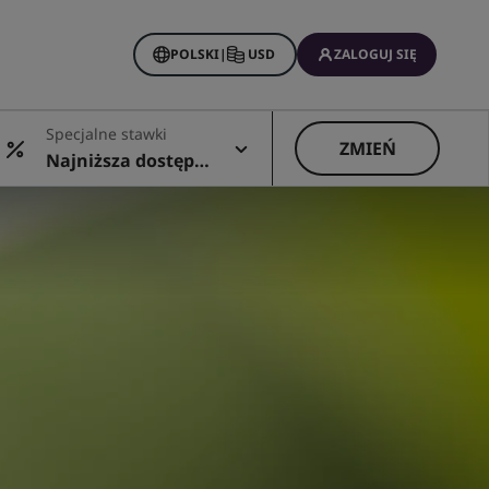
POLSKI
|
USD
ZALOGUJ SIĘ
Rewards
Specjalne stawki
wacje
ZMIEŃ
Najniższa dostępn
a cena