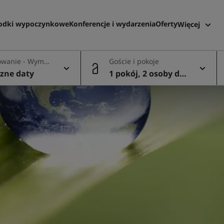
odki wypoczynkowe
Konferencje i wydarzenia
Oferty
Więcej
Radisson 
wanie - Wymel
Goście i pokoje
Moje rezer
e
czne daty
1 pokój, 2 osoby dor
osłe