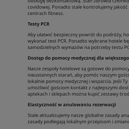
obsługę bezkontaktową. Stan zdrowia członków
covidowej. Ponadto stale kontrolujemy jakość
centrach fitness.
Testy PCR
Aby ułatwić bezpieczny powrót do podróży, h
wykonać test PCR. Ponadto wybrane hotele bę
samodzielnych wymazów na potrzeby testu P
Dostęp do pomocy medycznej dla większego
Nasze zespoły hotelowe są gotowe do pomocy
nieustannych starań, aby pomóc naszym gości
lokalnie pomocy medycznej i wsparcia. Jeśli Ty
umożliwić gościom kontakt z najlepszymi dos
aptekach i sklepach można kupić zestawy środ
Elastyczność w anulowaniu rezerwacji
Stale aktualizujemy nasze globalne zasady an
zasady podlegają lokalnym przepisom i zmian