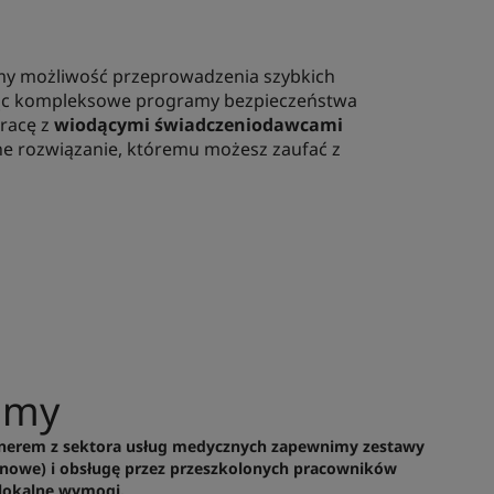
śmy możliwość przeprowadzenia szybkich
ując kompleksowe programy bezpieczeństwa
pracę z
wiodącymi świadczeniodawcami
ne rozwiązanie, któremu możesz zaufać z
amy
nerem z sektora usług medycznych zapewnimy zestawy
enowe) i obsługę przez przeszkolonych pracowników
 lokalne wymogi.