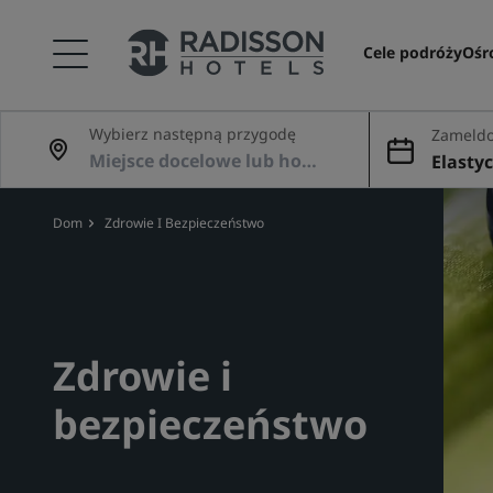
Cele podróży
Ośr
Wybierz następną przygodę
Zameldo
dowani
Elasty
Dom
Zdrowie I Bezpieczeństwo
Zdrowie i
bezpieczeństwo