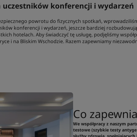
a uczestników konferencji i wydarzeń
ezpiecznego powrotu do fizycznych spotkań, wprowadzili
ników konferencji i wydarzeń, jeszcze bardziej rozbudow
tkich hotelach. Aby świadczyć tę usługę, podjęliśmy współ
fryce i na Bliskim Wschodzie. Razem zapewniamy niezawod
Co zapewni
We współpracy z naszym part
testowe (szybkie testy antyg
służby zdrowia, spełniających