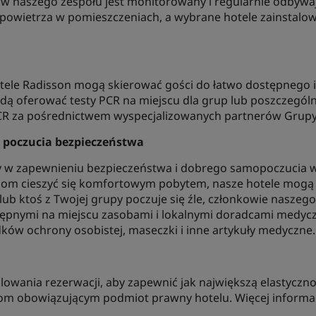
 naszego zespołu jest monitorowany i regularnie odbywają 
 powietrza w pomieszczeniach, a wybrane hotele zainstalow
otele Radisson mogą skierować gości do łatwo dostępnego
dą oferować testy PCR na miejscu dla grup lub poszczegó
CR za pośrednictwem wyspecjalizowanych partnerów Grupy
 poczucia bezpieczeństwa
 w zapewnieniu bezpieczeństwa i dobrego samopoczucia w
om cieszyć się komfortowym pobytem, nasze hotele mogą d
 lub ktoś z Twojej grupy poczuje się źle, członkowie naszeg
tępnymi na miejscu zasobami i lokalnymi doradcami medycz
ków ochrony osobistej, maseczki i inne artykuły medyczne.
ulowania rezerwacji, aby zapewnić jak największą elastycz
om obowiązującym podmiot prawny hotelu. Więcej informac