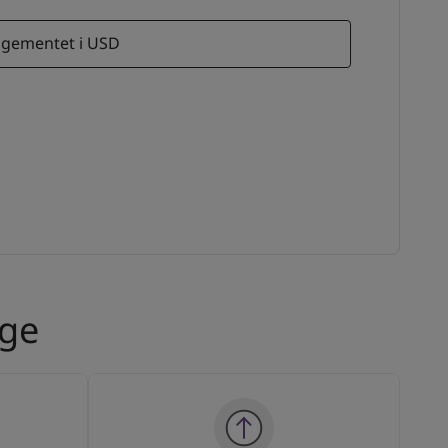
angementet i USD
ige