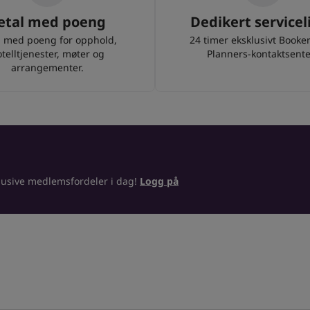
etal med poeng
Dedikert servicel
l med poeng for opphold,
24 timer eksklusivt Booke
telltjenester, møter og
Planners-kontaktsente
arrangementer.
lusive medlemsfordeler i dag!
Logg på