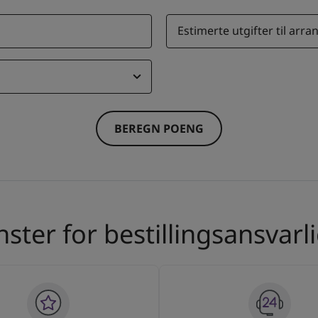
Estimerte utgifter til arr
BEREGN POENG
ster for bestillingsansvarl