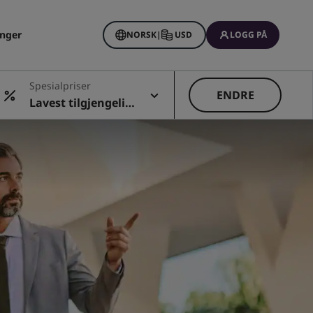
inger
NORSK
|
USD
LOGG PÅ
Spesialpriser
ENDRE
Lavest tilgjengelig
pris