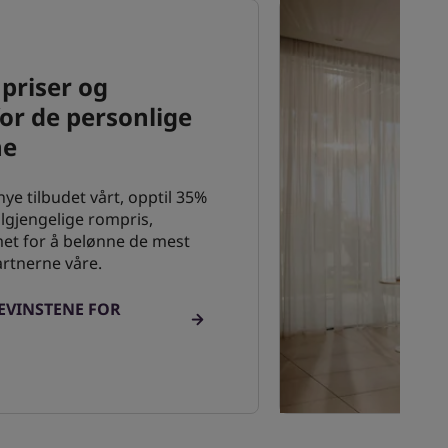
 priser og
for de personlige
ne
nye tilbudet vårt, opptil 35%
ilgjengelige rompris,
met for å belønne de mest
artnerne våre.
EVINSTENE FOR