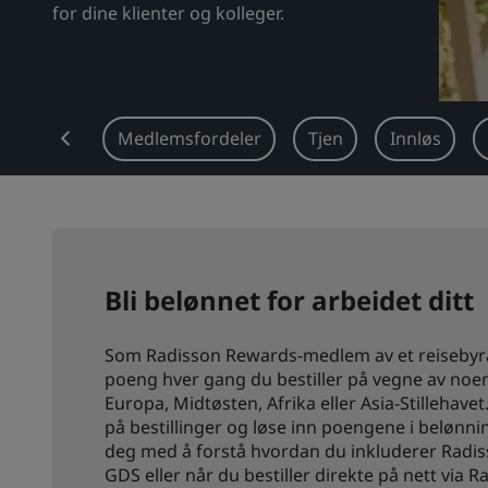
for dine klienter og kolleger.
 Rewards
Medlemsfordeler
Tjen
Innløs
Bli belønnet for arbeidet ditt
Som Radisson Rewards-medlem av et reisebyrå e
poeng hver gang du bestiller på vegne av noen
Europa, Midtøsten, Afrika eller Asia-Stillehav
på bestillinger og løse inn poengene i belønning
deg med å forstå hvordan du inkluderer Radis
GDS eller når du bestiller direkte på nett via 