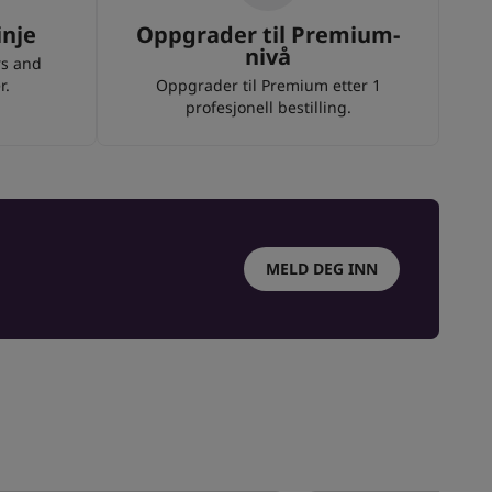
inje
Oppgrader til Premium-
nivå
rs and
r.
Oppgrader til Premium etter 1
profesjonell bestilling.
MELD DEG INN