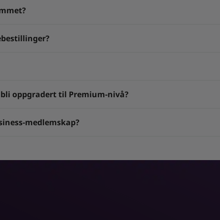
rammet?
bestillinger?
li oppgradert til Premium-nivå?
usiness-medlemskap?