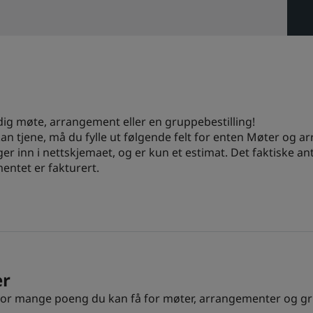
ig møte, arrangement eller en gruppebestilling!
n tjene, må du fylle ut følgende felt for enten Møter og ar
ger inn i nettskjemaet, og er kun et estimat. Det faktiske 
ementet er fakturert.
er
vor mange poeng du kan få for møter, arrangementer og gru