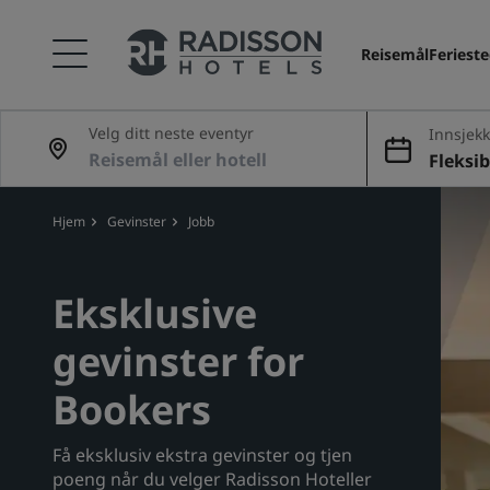
Reisemål
Feriest
Velg ditt neste eventyr
Innsjekk
Fleksib
Hjem
Gevinster
Jobb
Eksklusive
gevinster for
Bookers
Få eksklusiv ekstra gevinster og tjen
poeng når du velger Radisson Hoteller