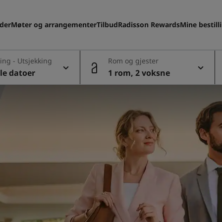
eder
Møter og arrangementer
Tilbud
Radisson Rewards
Mine bestill
ing - Utsjekking
Rom og gjester
le datoer
1 rom, 2 voksne