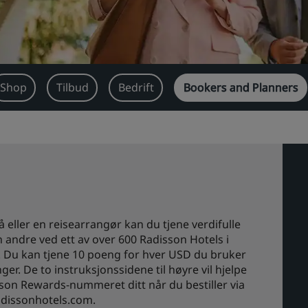
Shop
Tilbud
Bedrift
Bookers and Planners
ller en reisearrangør kan du tjene verdifulle
 andre ved ett av over 600 Radisson Hotels i
et. Du kan tjene 10 poeng for hver USD du bruker
er. De to instruksjonssidene til høyre vil hjelpe
son Rewards-nummeret ditt når du bestiller via
Radissonhotels.com.