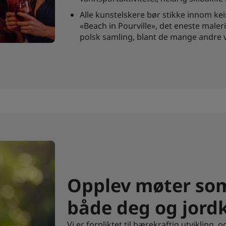
Alle kunstelskere bør stikke innom ke
«Beach in Pourville», det eneste maler
polsk samling, blant de mange andre v
Opplev møter som 
både deg og jord
Vi er forpliktet til bærekraftig utvikling