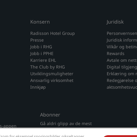
Konsern
Juridisk
Radisson Hotel Group
Personvernsen
Presse
Juridisk infor
Jobb i RHG
Vilkår og beti
Jobb i PPHE
Rewards
Karriere EHL
Avtale om net
The Club by RHG
Digital tilgjen
Utviklingsmuligheter
Erklæring om 
Ansvarlig virksomhet
Redegjørelse 
Innkjøp
aktsomhetsvud
Abonner
Gå aldri glipp av de mest
ls-appen
populære tilbudene våre
(som for eksempel sporingsbilder, pikseltagger