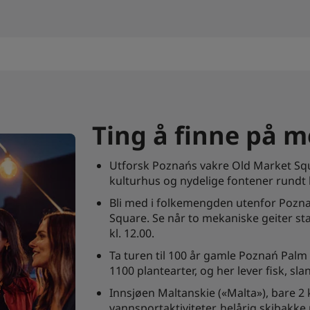
Ting å finne på 
Utforsk Poznańs vakre Old Market Squ
kulturhus og nydelige fontener rundt
Bli med i folkemengden utenfor Pozna
Square. Se når to mekaniske geiter s
kl. 12.00.
Ta turen til 100 år gamle Poznań Palm
1100 plantearter, og her lever fisk, sl
Innsjøen Maltanskie («Malta»), bare 2
vannsportaktiviteter, helårig skibakk