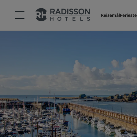
Reisemål
Feriest