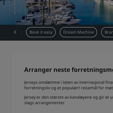
Oversikt
Book it easy
Dream Machine
Bran
Arranger neste forretningsmø
Jerseys omdømme i teten av internasjonal finans
forretningsliv og et populært reisemål for mø
Jersey er den største av kanaløyene og gir et 
slags arrangementer.