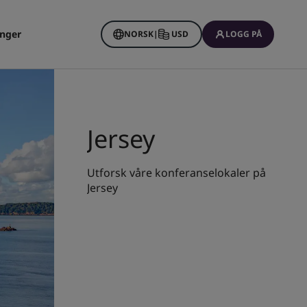
inger
NORSK
|
USD
LOGG PÅ
Jersey
Utforsk våre konferanselokaler på
Jersey