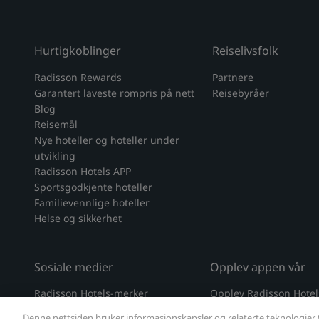
Hurtigkoblinger
Reiselivsfolk
Radisson Rewards
Partnere
Garantert laveste rompris på nett
Reisebyråer
Blog
Reisemål
Nye hoteller og hoteller under
utvikling
Radisson Hotels APP
Sportsgodkjente hoteller
Familievennlige hoteller
Helse og sikkerhet
Sosiale medier
Opplev appen vår
Radisson Hotels-merker
Opplev Radisson Hote
tiktok
instagram
youtube
facebook
whatsapp
pinterest
threads
twitter
linkedin
Denne nettsiden bruker informasjonskapsler og relaterte teknologier 