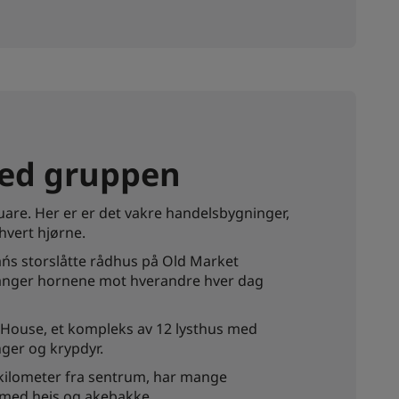
med gruppen
are. Her er er det vakre handelsbygninger,
 hvert hjørne.
ńs storslåtte rådhus på Old Market
tanger hornene mot hverandre hver dag
 House, et kompleks av 12 lysthus med
anger og krypdyr.
 kilometer fra sentrum, har mange
e med heis og akebakke.