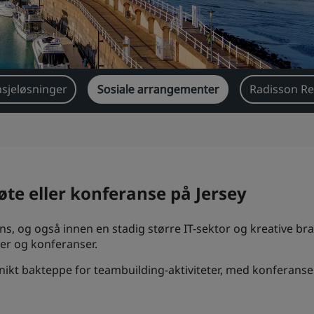
sjeløsninger
Sosiale arrangementer
Radisson Re
te eller konferanse på Jersey
, og også innen en stadig større IT-sektor og kreative brans
ter og konferanser.
unikt bakteppe for teambuilding-aktiviteter, med konferanse