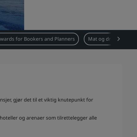
wards for Bookers and Planners
Mat og drikke
A
jer, gjør det til et viktig knutepunkt for
hoteller og arenaer som tilrettelegger alle