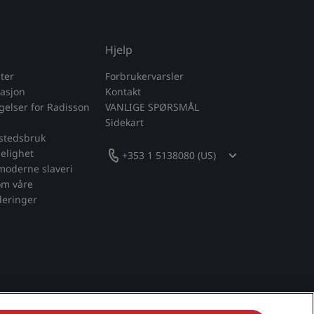
Hjelp
ter
Forbrukervarsler
masjon
Kontakt
ngelser for Radisson
VANLIGE SPØRSMÅL
Sidekart
tstedsbruk
gelighet
+353 1 5138080 (US)
moderne slaveri
om våre
eringer