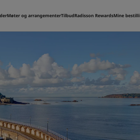
eder
Møter og arrangementer
Tilbud
Radisson Rewards
Mine bestill