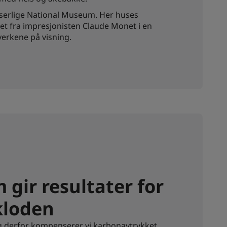
iserlige National Museum. Her huses
iet fra impresjonisten Claude Monet i en
erkene på visning.
gir resultater for
kloden
, og derfor kompenserer vi karbonavtrykket