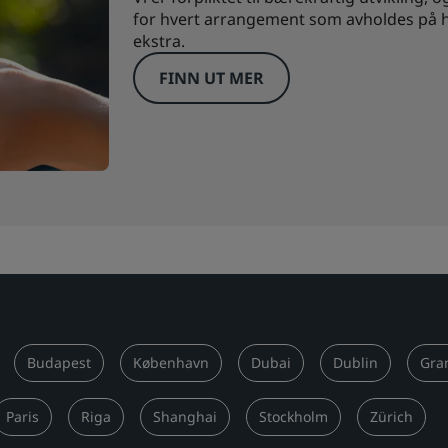
for hvert arrangement som avholdes på ho
ekstra.
FINN UT MER
Budapest
København
Dubai
Dublin
Gra
Paris
Riga
Shanghai
Stockholm
Zürich