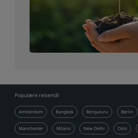
Populære reisemål
Amsterdam
Bangkok
Bengaluru
Berlin
Manchester
Milano
New Delhi
Oslo