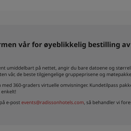
ormen vår for øyeblikkelig bestilling 
ment umiddelbart på nettet, angir du bare datoene og størr
eten vår, de beste tilgjengelige gruppeprisene og møtepakke
ed 360-graders virtuelle omvisninger. Kundetilpass pakken 
 enkelt!
 på e-post
events@radissonhotels.com
, så behandler vi fo