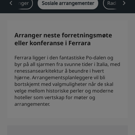
sjeløsninger
Sosiale arrangementer
Radisson Re
Park Plaza
Park Inn by Radisson
Hoteller i sentrum
Se bloggen vår
Arranger neste forretningsmøte
Prize by Radisson
Country Inn & Suites
eller konferanse i Ferrara
Ferrara ligger i den fantastiske Po-dalen og
byr på all sjarmen fra svunne tider i Italia, med
Tilknyttede merker i Kina
renessansearkitektur å beundre i hvert
J.
Jin Jiang
hjørne. Arrangementsplanleggere vil bli
bortskjemt med valgmuligheter når de skal
velge mellom historiske perler og moderne
hoteller som vertskap for møter og
Kunlun
Golden Tulip
arrangementer.