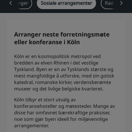
sjeløsninger
Sosiale arrangementer
Radisson Re
Park Plaza
Park Inn by Radisson
Hoteller i sentrum
Se bloggen vår
Arranger neste forretningsmøte
Prize by Radisson
Country Inn & Suites
eller konferanse i Köln
Köln er en kosmopolitisk metropol ved
bredden av elven Rhinen i det vestlige
Tilknyttede merker i Kina
Tyskland. Byen er en av Tysklands største og
J.
Jin Jiang
mest mangfoldige å utforske, med sin gotisk
katedral, romanske kirker, verdensberømte
museer og det livlige belgiske kvarteret.
Köln tilbyr et stort utvalg av
Kunlun
Golden Tulip
konferansehoteller og møtesteder. Mange av
disse har omfavnet bærekraftige praksiser,
noe som gjør byen ideell for miljøvennlige
arrangementer.