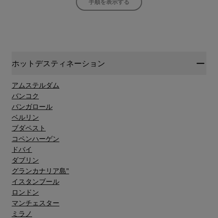
手順を表示する
ホットデスティネーション
アムステルダム
バンコク
バンガロール
ベルリン
ブダペスト
コペンハーゲン
ドバイ
ダブリン
グランカナリア島"
イスタンブール
ロンドン
マンチェスター
ミラノ