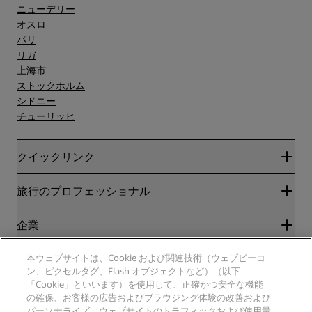
ニューデリー
オスロ
パリ
リガ
上海市
ストックホルム
シドニー
チューリッヒ
クイックリンク
Radisson Rewards
旅行のプロフェッショナル
ベストオンライン料金保証
ブログ
パートナー
企業
目的地
旅行代理店
新規および今後予定されているホテル
Radisson Hotel Group
法務
本ウェブサイトは、Cookie および関連技術（ウェブビーコ
ラディソンホテルアプリ
メディア
ン、ピクセルタグ、Flash オブジェクトなど）（以下
スポーツ認定ホテル
「Cookie」といいます）を使用して、正確かつ安全な機能
キャリアRHG
プライバシー通知
ヘルプ
ファミリーフレンドリーホテル
の確保、お客様の広告およびブラウジング体験の改善および
採用情報PPHE
法的通知
健康と安全
パーソナライズ、ウェブサイトのトラフィックおよび使用量