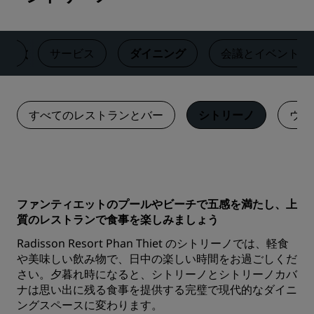
客室
サービス
ダイニング
‌会議とイベント
すべてのレストランとバー
シトリーノ
ウリ
ファンティエットのプールやビーチで五感を満たし、上
質のレストランで食事を楽しみましょう
Radisson Resort Phan Thiet のシトリーノでは、軽食
や美味しい飲み物で、日中の楽しい時間をお過ごしくだ
さい。夕暮れ時になると、シトリーノとシトリーノカバ
ナは思い出に残る食事を提供する完璧で現代的なダイニ
ングスペースに変わります。