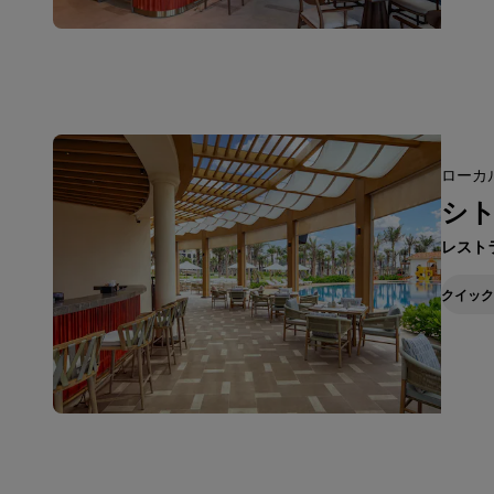
ローカル
シ
レスト
クイック