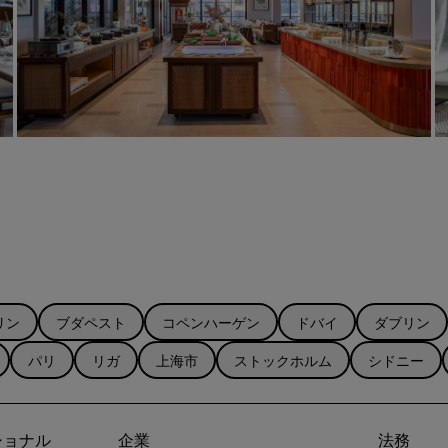
リン
ブダペスト
コペンハーゲン
ドバイ
ダブリン
パリ
リガ
上海市
ストックホルム
シドニー
ショナル
企業
法務