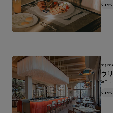
クイック
アジア料
ウ
毎日 6:3
クイック