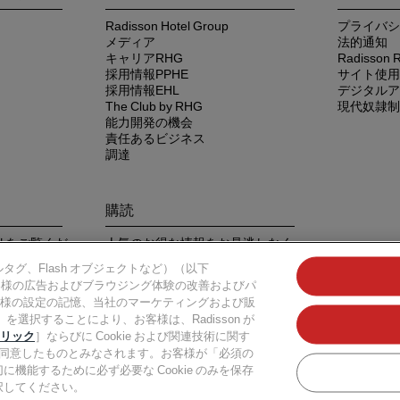
Radisson Hotel Group
プライバシ
メディア
法的通知
キャリアRHG
Radisso
採用情報PPHE
サイト使用
採用情報EHL
デジタルア
The Club by RHG
現代奴隷制
能力開発の機会
責任あるビジネス
調達
購読
 アプリをご覧くだ
人気のお得な情報をお見逃しなく
タグ、Flash オブジェクトなど）（以下
お客様の広告およびブラウジング体験の改善およびパ
様の設定の記憶、当社のマーケティングおよび販
を選択することにより、お客様は、Radisson が
リック
］ならびに Cookie および関連技術に関す
ことに同意したものとみなされます。お客様が「必須の
l Group、Radisson、Radisson RED、Radisson Blu、Radisson Collection、Radisson I
に機能するために必ず必要な Cookie のみを保存
on Hotel Group の登録商標です。
択してください。