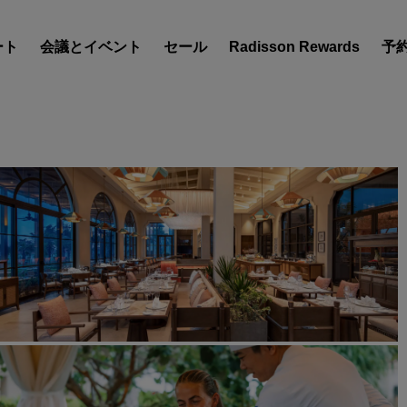
ート
会議とイベント
セール
Radisson Rewards
予
ホテルを見つけましょう
目的地
リゾート
サービス付きアパートメン
エアポートホテル
新規オープンおよびオープ
のホテル
Radisson Meetings
Radisson Meetings をご