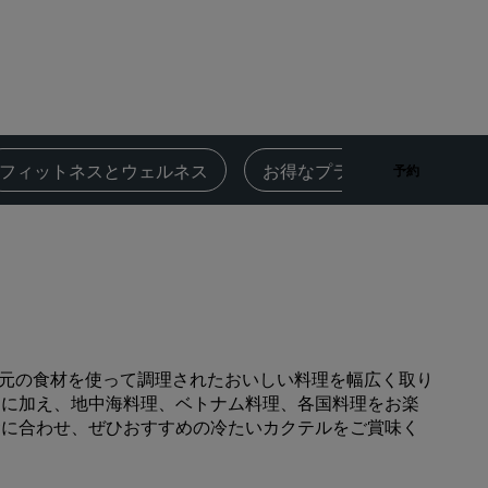
Rad Pets
ウェディング会場
持続可能な滞在
スポーツチームのご滞在
出張者
‌フィットネスとウェルネス
お得なプラン
レビュ
予約
市内中心部にあるホテル
ブログをご覧ください
Radisson Rewards
プログラムを見つける
特典
地元の食材を使って調理されたおいしい料理を幅広く取り
ポイントの使用方法
ドに加え、地中海料理、ベトナム料理、各国料理をお楽
ポイントを獲得する方法
食に合わせ、ぜひおすすめの冷たいカクテルをご賞味く
Bookers and Planners