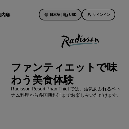
約内容
日本語
|
USD
サインイン
ホテルのセール
お得なセール情報をご確認くださ
ファンティエットで味
い
初回限定の予約特典
わう美食体験
ト
本日のセール
Radisson Resort Phan Thiet では、活気あふれるベト
事前にご予約ください
ン予定
ナム料理から多国籍料理までお楽しみいただけます。
パッケージをご覧ください
旅のアイデア
紹介します
ご家族連れに優しいホテル