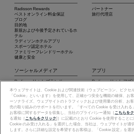
Radisson Rewards
パートナー
ベストオンライン料金保証
旅行代理店
ブログ
目的地
新規および今後予定されているホ
テル
ラディソンホテルアプリ
スポーツ認定ホテル
ファミリーフレンドリーホテル
健康と安全
ソーシャルメディア
アプリ
Radisson Hotels ブランド
Radisson Hotels
さい
本ウェブサイトは、Cookie および関連技術（ウェブビーコン、ピクセル
「Cookie」といいます）を使用して、正確かつ安全な機能の確保、
ーソナライズ、ウェブサイトのトラフィックおよび使用量の分析、お客
売の取り組みのサポートを行います。「すべての Cookie を受け入れる」
お客様に関するデータを収集し、当社のプライバシー通知［
こちらをク
る通知［
こちらをクリック
]］に記載のとおり Cookie を使用する
©2026Radisson Hotel Group.
All rights reserved.RHG Radisson Hote
Cookie のみ受け入れる」を選択した場合、当社は、ウェブサイトが適切
Radisson、Radisson Rewards、および Radisson Meetings は Radiss
します。さらに詳細な設定を希望するお客様は、「Cookie 設定」を選