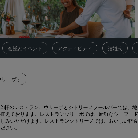
会議スペースを予約します
見積もりを依頼する
イベントの目的地
業界ソリューション
‌会議とイベント
アクティビティ
結婚式
フライトを検索
フライトを検索
ウリーヴォ
ダイニング
レストランを探す
2 軒のレストラン、ウリーボとシトリーノプールバーでは、
デジタルサービス
揃えております。レストランウリーボでは、新鮮なシーフー
しみいただけます。レストランシトリーノでは、おいしい軽
Radisson Hotels アプリ
ださい。