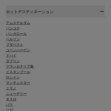
ホットデスティネーション
アムステルダム
バンコク
バンガロール
ベルリン
ブダペスト
コペンハーゲン
ドバイ
ダブリン
グランカナリア島"
イスタンブール
ロンドン
マンチェスター
ミラノ
ニューデリー
オスロ
パリ
リガ