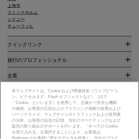
上海市
ストックホルム
シドニー
チューリッヒ
クイックリンク
Radisson Rewards
旅行のプロフェッショナル
ベストオンライン料金保証
ブログ
パートナー
企業
目的地
旅行代理店
新規および今後予定されているホテル
Radisson Hotel Group
法務
本ウェブサイトは、Cookie および関連技術（ウェブビーコ
ラディソンホテルアプリ
メディア
ン、ピクセルタグ、Flash オブジェクトなど）（以下
スポーツ認定ホテル
「Cookie」といいます）を使用して、正確かつ安全な機能
キャリアRHG
プライバシー通知
ヘルプ
ファミリーフレンドリーホテル
の確保、お客様の広告およびブラウジング体験の改善および
採用情報PPHE
法的通知
健康と安全
パーソナライズ、ウェブサイトのトラフィックおよび使用量
採用情報EHL
Radisson Rewardsの利用規約
消費者アラート
の分析、お客様の設定の記憶、当社のマーケティングおよび
The Club by RHG
ソーシャルメディア
サイト使用許諾契約書
販売の取り組みのサポートを行います。「すべての Cookie
連絡先
能力開発の機会
デジタルアクセシビリティ
を受け入れる」を選択することにより、お客様は、
よくある質問
責任あるビジネス
Radisson Hotels ブランド
Radisson がお客様に関するデータを収集し、当社のプライ
現代奴隷制に関する声明