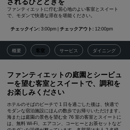
されるひとときを
ファンティエットに佇む居心地のよい客室とスイート
で、モダンで快適な滞在を堪能ください。
チェックイン
3:00pm
チェックアウト
12:00pm
概要
客室
サービス
ダイニング
ファンティエットの庭園とシービュ
ーを望む客室とスイートで、調和を
お楽しみください
ホテルのそばのビーチで 1 日を過ごした後は、快適で
モダンな宿泊施設にほんの数歩でお帰りいただけます。
海または庭園の景色を望む全 76 室の客室とスイートに
は、無料 Wi-Fi、エアコン、コーヒーとお茶セットなど
のモダンな設備が整っています。各部屋は大人 2 名様