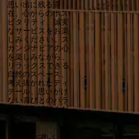
思い出に残る滞
在、心からのホス
ピタリティ、誠実
なサービスをお楽
しみください。ス
カンジナビアの心
を楽しみながら、
リラックスできる
自然のスペース、
考え抜かれたディ
テール、思いがけ
ない喜びとのバラ
ンスをご堪能くだ
さい。
さらに詳しく