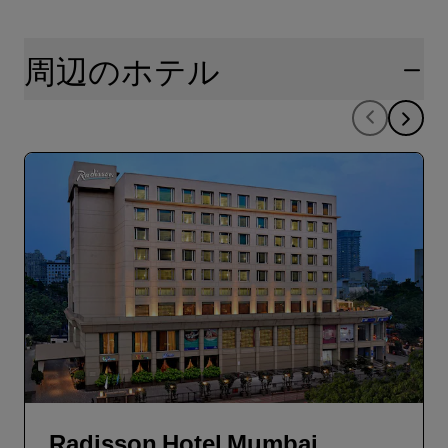
ティを確保するために、清潔および衛生対策を講じています。
詳細については、
https://www.radissonhotels.com/ja-jp/social-
responsibility/health-safety
をご覧ください。
周辺のホテル
Radisson Hotel Mumbai