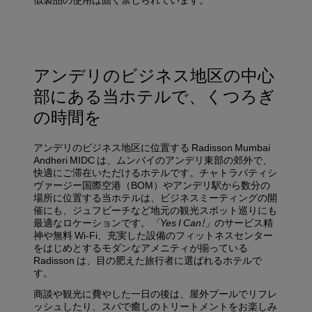
アンデリのビジネス地区の中心
部にある当ホテルで、くつろぎ
の時間を
アンデリのビジネス地区に位置する Radisson Mumbai
Andheri MIDC は、ムンバイのアンデリ東部の郊外で、
快適にご滞在いただけるホテルです。チャトラパティシ
ヴァージー国際空港（BOM）やアンデリ駅から数分の
場所に位置する当ホテルは、ビジネスミーティングの開
催にも、ジュフビーチなど地元の観光スポット巡りにも
最適なロケーションです。
「Yes I Can!」
のサービス精
神や無料 Wi-Fi、充実した設備のフィットネスセンター
をはじめとするモダンなアメニティが揃っている
Radisson は、目の肥えた旅行者に選ばれるホテルで
す。
商談や観光に費やした一日の後は、屋外プールでリフレ
ッシュしたり、スパで癒しのトリートメントをお楽しみ