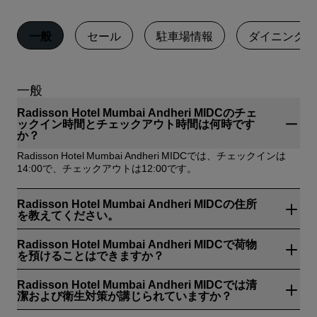
一般
セール
駐車場情報
ダイニング
一般
Radisson Hotel Mumbai Andheri MIDCのチェ
ックイン時間とチェックアウト時間は何時です
か？
‌Radisson Hotel Mumbai Andheri MIDCでは、チェックインは
14:00で、チェックアウトは12:00です。
Radisson Hotel Mumbai Andheri MIDCの住所
を教えてください。
‌Radisson Hotel Mumbai Andheri MIDCはX - 22, MIDC Central
Radisson Hotel Mumbai Andheri MIDCで荷物
Road, Andheri East、ムンバイ、インドにあります。
を預けることはできますか？
はい、手荷物の保管場所はRadisson Hotel Mumbai Andheri
Radisson Hotel Mumbai Andheri MIDCでは清
MIDCで承ります。
潔および衛生対策が講じられていますか？
すべての Radisson hotels では、ゲストの健康、安全、セキュリ