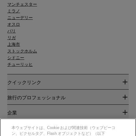
マンチェスター
ミラノ
ニューデリー
オスロ
パリ
リガ
上海市
ストックホルム
シドニー
チューリッヒ
クイックリンク
Radisson Rewards
旅行のプロフェッショナル
ベストオンライン料金保証
ブログ
パートナー
企業
目的地
旅行代理店
新規および今後予定されているホテル
Radisson Hotel Group
法務
本ウェブサイトは、Cookie および関連技術（ウェブビーコ
ラディソンホテルアプリ
メディア
ン、ピクセルタグ、Flash オブジェクトなど）（以下
スポーツ認定ホテル