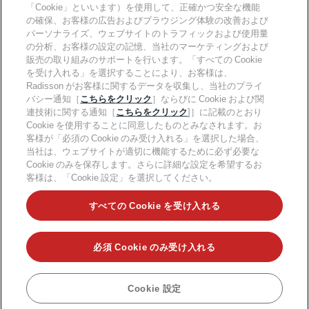
「Cookie」といいます）を使用して、正確かつ安全な機能
キャリアRHG
プライバシー通知
ヘルプ
ファミリーフレンドリーホテル
の確保、お客様の広告およびブラウジング体験の改善および
採用情報PPHE
法的通知
健康と安全
パーソナライズ、ウェブサイトのトラフィックおよび使用量
採用情報EHL
Radisson Rewardsの利用規約
の分析、お客様の設定の記憶、当社のマーケティングおよび
消費者アラート
The Club by RHG
ソーシャルメディア
サイト使用許諾契約書
販売の取り組みのサポートを行います。「すべての Cookie
連絡先
能力開発の機会
を受け入れる」を選択することにより、お客様は、
デジタルアクセシビリティ
よくある質問
責任あるビジネス
Radisson Hotels ブランド
Radisson がお客様に関するデータを収集し、当社のプライ
現代奴隷制に関する声明
サイトマップ
バシー通知［
こちらをクリック
］ならびに Cookie および関
調達
連技術に関する通知［
こちらをクリック
]］に記載のとおり
Cookie を使用することに同意したものとみなされます。お
客様が「必須の Cookie のみ受け入れる」を選択した場合、
当社は、ウェブサイトが適切に機能するために必ず必要な
Cookie のみを保存します。さらに詳細な設定を希望するお
客様は、「Cookie 設定」を選択してください。
人気のお得な情報をお見逃しなく
すべての Cookie を受け入れる
必須 Cookie のみ受け入れる
©2026Radisson Hotel Group.
All rights reserved.RHG Radisson Hotel
Group、Radisson、Radisson RED、Radisson Blu、Radisson
Collection、Radisson Individuals、Park Plaza、Park Inn、Country Inn &
Suites、Prize by Radisson、Radisson Rewards、および Radisson
Cookie 設定
予約
Meetings は Radisson Hotel Group の登録商標です。