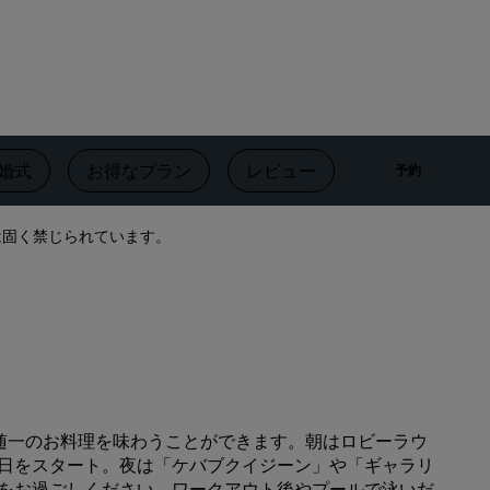
Rad Pets
ウェディング会場
持続可能な滞在
スポーツチームのご滞在
出張者
婚式
お得なプラン
レビュー
近隣のアトラ
予約
市内中心部にあるホテル
ブログをご覧ください
は固く禁じられています。
Radisson Rewards
プログラムを見つける
特典
ポイントの使用方法
ポイントを獲得する方法
このエリアで随一のお料理を味わうことができます。朝はロビーラウ
Bookers and Planners
日をスタート。夜は「ケバブクイジーン」や「ギャラリ
をお過ごしください。ワークアウト後やプールで泳いだ