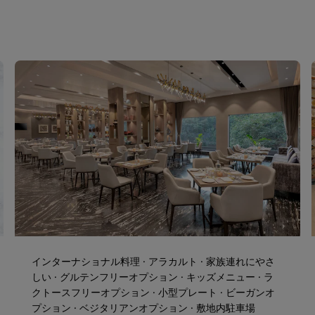
インターナショナル料理 · アラカルト · 家族連れにやさ
しい · グルテンフリーオプション · キッズメニュー · ラ
クトースフリーオプション · 小型プレート · ビーガンオ
プション · ベジタリアンオプション · 敷地内駐車場