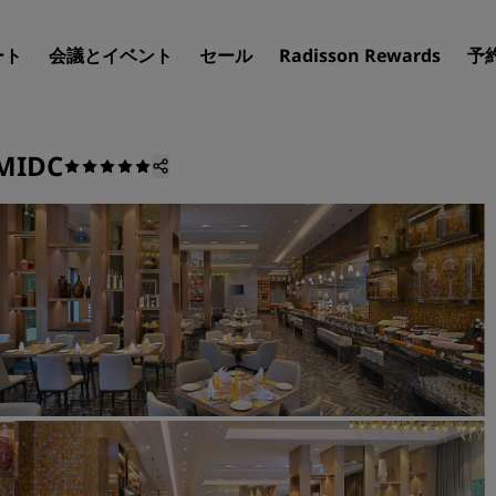
ート
会議とイベント
セール
Radisson Rewards
予
 MIDC
ホテルを見つけましょう
目的地
リゾート
サービス付きアパートメン
エアポートホテル
新規オープンおよびオープ
のホテル
Radisson Meetings
Radisson Meetings をご