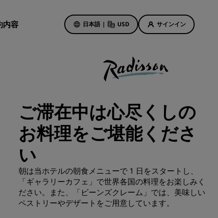
約内容
日本語
|
USD
サインイン
ホテルのセール
お得なセール情報をご確認くださ
ご滞在中は心尽くしの
い
初回限定の予約特典
お料理をご堪能くださ
ト
本日のセール
い
事前にご予約ください
ン予定
パッケージをご覧ください
朝は当ホテルの朝食メニューで 1 日をスタートし、
「ギャラリーカフェ」で世界各国の料理をお楽しみく
ださい。また、「ビーンズクレーム」では、美味しい
旅のアイデア
ペストリーやデザートをご用意しています。
紹介しま
ご家族連れに優しいホテル