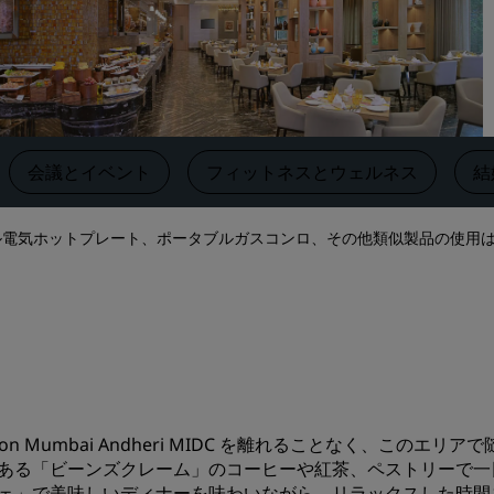
す
会議スペースを予約します
見積もりを依頼する
イベントの目的地
業界ソリューション
‌会議とイベント
‌フィットネスとウェルネス
結
フライトを検索
ル電気ホットプレート、ポータブルガスコンロ、その他類似製品の使用
フライトを検索
ダイニング
レストランを探す
デジタルサービス
isson Mumbai Andheri MIDC を離れることなく、
Radisson Hotels アプリ
ある「ビーンズクレーム」のコーヒーや紅茶、ペストリーで一
ェ」で美味しいディナーを味わいながら、リラックスした時間