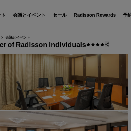
ート
会議とイベント
セール
Radisson Rewards
予
‌会議とイベント
er of Radisson Individuals
ホテルを見つけましょう
目的地
リゾート
サービス付きアパートメン
エアポートホテル
新規オープンおよびオープ
のホテル
Radisson Meetings
Radisson Meetings をご