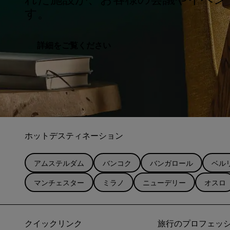
す。
詳細をご覧ください
ホットデスティネーション
アムステルダム
バンコク
バンガロール
ベル
マンチェスター
ミラノ
ニューデリー
オスロ
クイックリンク
旅行のプロフェッ