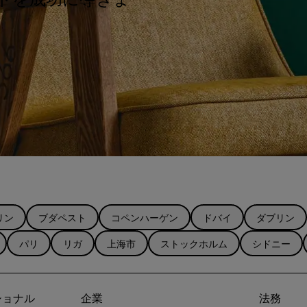
リン
ブダペスト
コペンハーゲン
ドバイ
ダブリン
パリ
リガ
上海市
ストックホルム
シドニー
ショナル
企業
法務