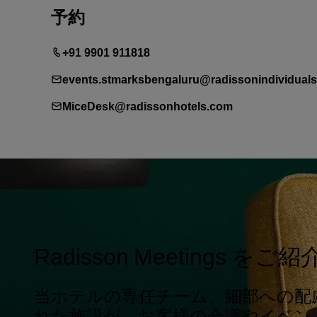
予約
+91 9901 911818
events.stmarksbengaluru@radissonindividual
MiceDesk@radissonhotels.com
Radisson Meetings を
当ホテルの専任チーム、細部への配
れた施設が、お客様の会議やイベン