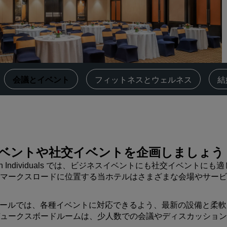
会議スペースを予約します
見積もりを依頼する
イベントの目的地
業界ソリューション
‌会議とイベント
‌フィットネスとウェルネス
結
フライトを検索
フライトを検索
ダイニング
ベントや社交イベントを企画しましょう
レストランを探す
 of Radisson Individuals では、ビジネスイベントにも社交イベントにも
マークスロードに位置する当ホテルはさまざまな会場やサービ
デジタルサービス
。
Radisson Hotels アプリ
トホールでは、各種イベントに対応できるよう、最新の設備と柔軟
ュークスボードルームは、少人数での会議やディスカッション