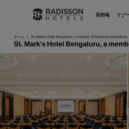
目的地
リゾ
ホーム
St. Mark's Hotel Bengaluru, a member of Radisson Individuals
St. Mark's Hotel Bengaluru, a memb
Radisson Hotels のブランド
Radisson Hotels ブランド