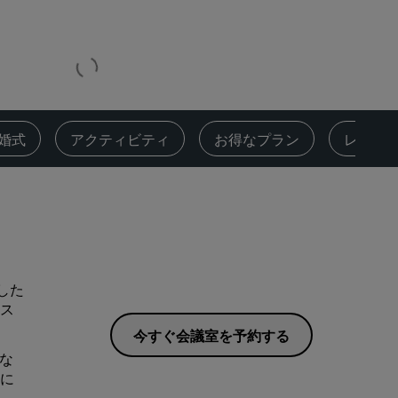
Rad Pets
ウェディング会場
持続可能な滞在
スポーツチームのご滞在
出張者
婚式
アクティビティ
お得なプラン
レビュ
市内中心部にあるホテル
ブログをご覧ください
Radisson Rewards
プログラムを見つける
適した
特典
ス
ポイントの使用方法
今すぐ会議室を予約する
ポイントを獲得する方法
な
Bookers and Planners
に