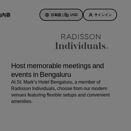
約内容
日本語
|
USD
サインイン
ホテルのセール
お得なセール情報をご確認くださ
Host memorable meetings and
い
events in Bengaluru
初回限定の予約特典
ト
At St. Mark’s Hotel Bengaluru, a member of
本日のセール
Radisson Individuals, choose from our modern
事前にご予約ください
ン予定
venues featuring flexible setups and convenient
パッケージをご覧ください
amenities.
旅のアイデア
紹介します
ご家族連れに優しいホテル