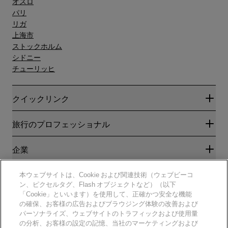
オスロ
パリ
リガ
上海市
ストックホルム
シドニー
チューリッヒ
クイックリンク
Radisson Rewards
旅行のプロフェッショナル
ベストオンライン料金保証
ブログ
パートナー
企業
目的地
旅行代理店
新規および今後予定されているホテル
Radisson Hotel Group
法務
本ウェブサイトは、Cookie および関連技術（ウェブビーコ
ラディソンホテルアプリ
メディア
ン、ピクセルタグ、Flash オブジェクトなど）（以下
スポーツ認定ホテル
「Cookie」といいます）を使用して、正確かつ安全な機能
キャリアRHG
プライバシー通知
ヘルプ
ファミリーフレンドリーホテル
の確保、お客様の広告およびブラウジング体験の改善および
採用情報PPHE
法的通知
健康と安全
パーソナライズ、ウェブサイトのトラフィックおよび使用量
採用情報EHL
Radisson Rewardsの利用規約
消費者アラート
の分析、お客様の設定の記憶、当社のマーケティングおよび