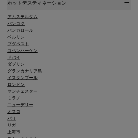
ホットデスティネーション
アムステルダム
バンコク
バンガロール
ベルリン
ブダペスト
コペンハーゲン
ドバイ
ダブリン
グランカナリア島"
イスタンブール
ロンドン
マンチェスター
ミラノ
ニューデリー
オスロ
パリ
リガ
上海市