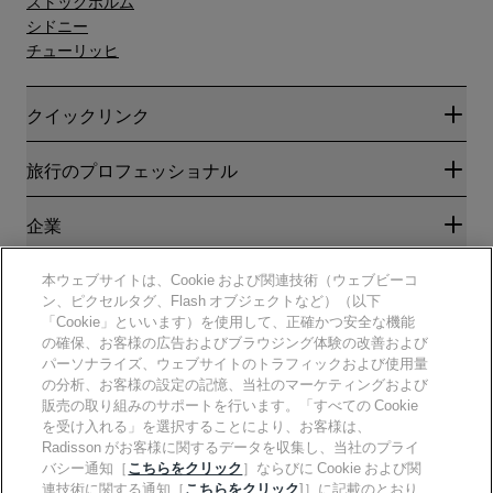
ストックホルム
シドニー
チューリッヒ
クイックリンク
Radisson Rewards
旅行のプロフェッショナル
ベストオンライン料金保証
ブログ
パートナー
企業
目的地
旅行代理店
新規および今後予定されているホテル
Radisson Hotel Group
法務
本ウェブサイトは、Cookie および関連技術（ウェブビーコ
ラディソンホテルアプリ
メディア
ン、ピクセルタグ、Flash オブジェクトなど）（以下
スポーツ認定ホテル
「Cookie」といいます）を使用して、正確かつ安全な機能
キャリアRHG
プライバシー通知
ヘルプ
ファミリーフレンドリーホテル
の確保、お客様の広告およびブラウジング体験の改善および
採用情報PPHE
法的通知
健康と安全
パーソナライズ、ウェブサイトのトラフィックおよび使用量
採用情報EHL
Radisson Rewardsの利用規約
の分析、お客様の設定の記憶、当社のマーケティングおよび
消費者アラート
The Club by RHG
ソーシャルメディア
サイト使用許諾契約書
販売の取り組みのサポートを行います。「すべての Cookie
連絡先
能力開発の機会
を受け入れる」を選択することにより、お客様は、
デジタルアクセシビリティ
よくある質問
責任あるビジネス
Radisson Hotels ブランド
Radisson がお客様に関するデータを収集し、当社のプライ
現代奴隷制に関する声明
サイトマップ
バシー通知［
こちらをクリック
］ならびに Cookie および関
調達
連技術に関する通知［
こちらをクリック
]］に記載のとおり