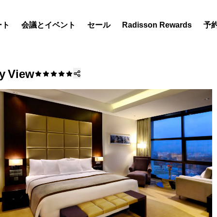
ート
会議とイベント
セール
Radisson Rewards
予
y View
ホテルを見つけましょう
目的地
リゾート
サービス付きアパートメン
エアポートホテル
新規オープンおよびオープ
のホテル
Radisson Meetings
Radisson Meetings をご