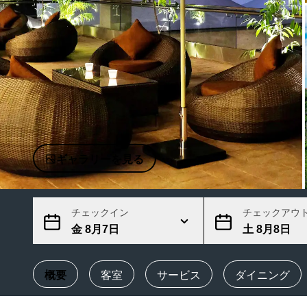
中国の関連ブランド
ギャラリーを見る
チェックイン
チェックアウ
金 8月7日
土 8月8日
概要
客室
サービス
ダイニング