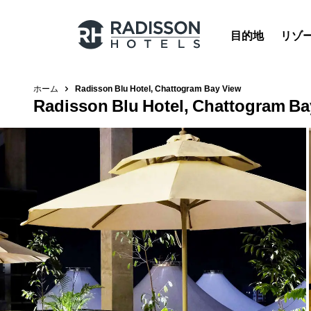
目的地
リゾ
ホーム
Radisson Blu Hotel, Chattogram Bay View
Radisson Blu Hotel, Chattogram Ba
Radisson Hotels のブランド
Radisson Hotels ブランド