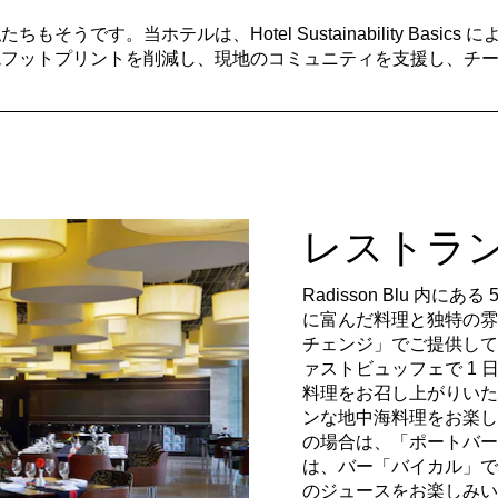
うです。当ホテルは、Hotel Sustainability Basi
境フットプリントを削減し、現地のコミュニティを支援し、チ
レストラ
Radisson Blu 内
に富んだ料理と独特の雰
チェンジ」でご提供して
ァストビュッフェで 1
料理をお召し上がりいた
ンな地中海料理をお楽し
の場合は、「ポートバー
は、バー「バイカル」で
のジュースをお楽しみい