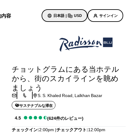
約内容
日本語
|
USD
サインイン
ホテルのセール
お得なセール情報をご確認くださ
チョットグラムにある当ホテル
い
から、街のスカイラインを眺め
初回限定の予約特典
ト
ましょう
本日のセール
S. S. Khaled Road, Lalkhan Bazar
事前にご予約ください
ン予定
パッケージをご覧ください
サステナブルな滞在
4.5
(624件のレビュー)
旅のアイデア
チェックイン
2:00pm
チェックアウト
12:00pm
紹介します
ご家族連れに優しいホテル