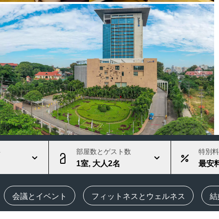
会議スペースを予約します
見積もりを依頼する
イベントの目的地
業界ソリューション
フライトを検索
フライトを検索
ダイニング
レストランを探す
ト
部屋数とゲスト数
特別料
1室, 大人2名
最安
デジタルサービス
Radisson Hotels アプリ
‌会議とイベント
‌フィットネスとウェルネス
結