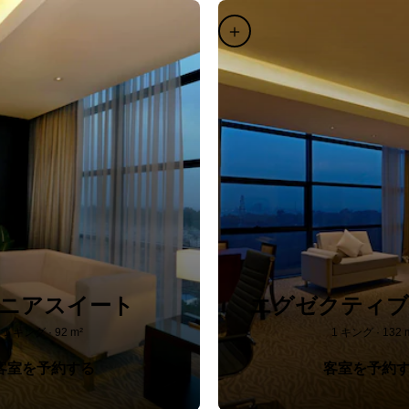
ニアスイート
エグゼクティブ
1 キング · 92 m²
1 キング · 132 
客室を予約する
客室を予約