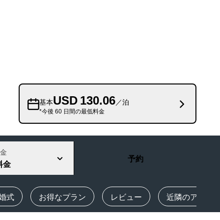
Rad Pets
ウェディング会場
持続可能な滞在
スポーツチームのご滞在
出張者
市内中心部にあるホテル
USD 130.06
ブログをご覧ください
基本
／泊
*今後 60 日間の最低料金
Radisson Rewards
プログラムを見つける
金
予約
特典
料金
ポイントの使用方法
ポイントを獲得する方法
婚式
お得なプラン
レビュー
近隣のアトラ
Bookers and Planners