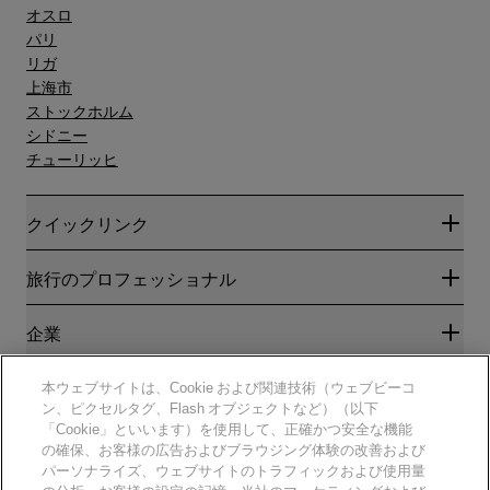
オスロ
パリ
リガ
上海市
ストックホルム
シドニー
チューリッヒ
クイックリンク
Radisson Rewards
旅行のプロフェッショナル
ベストオンライン料金保証
ブログ
パートナー
企業
目的地
旅行代理店
新規および今後予定されているホテル
Radisson Hotel Group
法務
本ウェブサイトは、Cookie および関連技術（ウェブビーコ
ラディソンホテルアプリ
メディア
ン、ピクセルタグ、Flash オブジェクトなど）（以下
スポーツ認定ホテル
「Cookie」といいます）を使用して、正確かつ安全な機能
キャリアRHG
プライバシー通知
ヘルプ
ファミリーフレンドリーホテル
の確保、お客様の広告およびブラウジング体験の改善および
採用情報PPHE
法的通知
健康と安全
パーソナライズ、ウェブサイトのトラフィックおよび使用量
採用情報EHL
Radisson Rewardsの利用規約