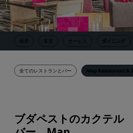
中国の関連ブランド
概要
客室
サービス
ダイニング
全てのレストランとバー
Map Restaurant & S
ブダペストのカクテル
バー、Map