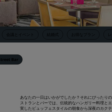
す
会議スペースを予約します
見積もりを依頼する
イベントの目的地
業界ソリューション
‌会議とイベント
結婚式
お得なプラン
レ
フライトを検索
フライトを検索
treet Bar
ダイニング
レストランを探す
デジタルサービス
あなたの一日はいかがでしたか？それにぴったりの
ストランとバーでは、伝統的なハンガリー料理とエ
Radisson Hotels アプリ
実したビュッフェスタイルの朝食から深夜のカクテ