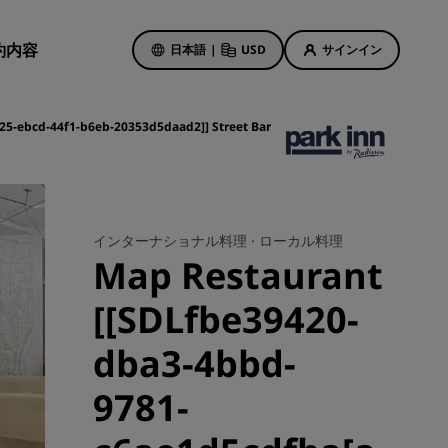
約内容
日本語
|
USD
サインイン
5-ebcd-44f1-b6eb-20353d5daad2]] Street Bar
ホテルのセール
お得なセール情報をご確認くださ
い
インターナショナル料理 ·
ローカル料理
初回限定の予約特典
ト
Map Restaurant
本日のセール
[[SDLfbe39420-
事前にご予約ください
ン予定
パッケージをご覧ください
dba3-4bbd-
9781-
旅のアイデア
紹介しま
ご家族連れに優しいホテル