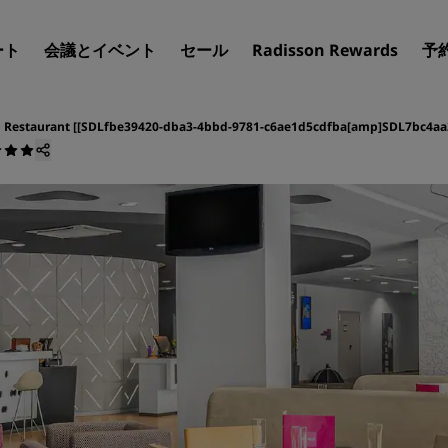
ート
会議とイベント
セール
Radisson Rewards
予
 Restaurant [[SDLfbe39420-dba3-4bbd-9781-c6ae1d5cdfba[amp]SDL7bc4aa2
ホテルを見つけましょう
目的地
リゾート
サービス付きアパートメン
エアポートホテル
新規オープンおよびオープ
のホテル
Radisson Meetings
Radisson Meetings をご