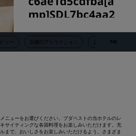
c6ae1d5cdfba[a
Rad Pets
mp]SDL7bc4aa2
ウェディング会場
5-ebcd-44f1-
持続可能な滞在
スポーツチームのご滞在
b6eb-
ビュー
近隣のアトラクション
お問い合わせ先
予約
出張者
20353d5daad2]]
市内中心部にあるホテル
ブログをご覧ください
Street Bar
Radisson Rewards
プログラムを見つける
特典
ポイントの使用方法
ポイントを獲得する方法
メニューをお選びください。ブダペストの当ホテルのレ
キサイティングな各国料理をお楽しみいただけます。充
Bookers and Planners
ルまで、おいしさをお楽しみいただけるよう、さまざま