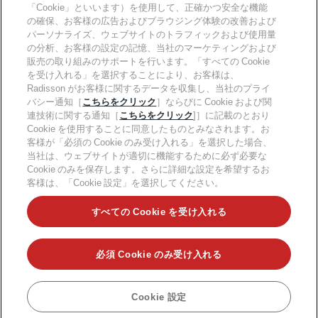
「Cookie」といいます）を使用して、正確かつ安全な機能
キャリアRHG
プライバシー通知
ヘルプ
ファミリーフレンドリーホテル
の確保、お客様の広告およびブラウジング体験の改善および
採用情報PPHE
法的通知
健康と安全
パーソナライズ、ウェブサイトのトラフィックおよび使用量
採用情報EHL
Radisson Rewardsの利用規約
消費者アラート
の分析、お客様の設定の記憶、当社のマーケティングおよび
The Club by RHG
ソーシャルメディア
サイト使用許諾契約書
販売の取り組みのサポートを行います。「すべての Cookie
連絡先
能力開発の機会
デジタルアクセシビリティ
を受け入れる」を選択することにより、お客様は、
よくある質問
責任あるビジネス
Radisson Hotels ブランド
Radisson がお客様に関するデータを収集し、当社のプライ
現代奴隷制に関する声明
サイトマップ
調達
バシー通知［
こちらをクリック
］ならびに Cookie および関
連技術に関する通知［
こちらをクリック
]］に記載のとおり
Cookie を使用することに同意したものとみなされます。お
客様が「必須の Cookie のみ受け入れる」を選択した場合、
当社は、ウェブサイトが適切に機能するために必ず必要な
Cookie のみを保存します。さらに詳細な設定を希望するお
客様は、「Cookie 設定」を選択してください。
人気のお得な情報をお見逃しなく
すべての Cookie を受け入れる
必須 Cookie のみ受け入れる
©2026Radisson Hotel Group.
All rights reserved.RHG Radisson Hotel
Group、Radisson、Radisson RED、Radisson Blu、Radisson
Collection、Radisson Individuals、Park Plaza、Park Inn、Country Inn &
Suites、Prize by Radisson、Radisson Rewards、および Radisson
Cookie 設定
予約
Meetings は Radisson Hotel Group の登録商標です。