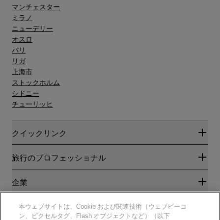
マンチェスター
ミラノ
ニューデリー
オスロ
パリ
リガ
上海市
ストックホルム
シドニー
チューリッヒ
クイックリンク
Radisson Rewards
旅行のプロフェッショナル
ベストオンライン料金保証
ブログ
パートナー
企業
目的地
旅行代理店
新規および今後予定されているホテル
Radisson Hotel Group
法務
本ウェブサイトは、Cookie および関連技術（ウェブビーコ
ラディソンホテルアプリ
メディア
ン、ピクセルタグ、Flash オブジェクトなど）（以下
スポーツ認定ホテル