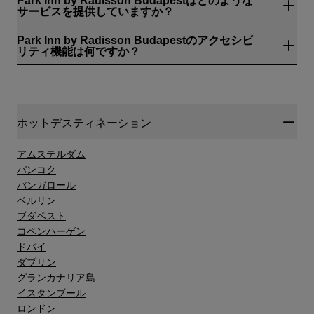
サービスを提供していますか？
Park Inn by Radisson Budapestで利用できるサービスには以下
Park Inn by Radisson Budapestのアクセシビ
が含まれます：会議施設, エグゼクティブビジネスラウンジ, 敷
リティ機能は何ですか？
地内のレストラン, 駐車場, EV 充電ステーション, ペットフレン
ドリー, バー, テイクアウト, 無料 Wi-Fi, フィットネスセンター,
Park Inn by Radisson Budapestで利用可能なアクセシビリティ
ランドリーサービス, ドライクリーニング, 荷物保管室, エクスプ
サービスには、以下が含まれます。エントランスに自動ドアが
レスチェックアウト, 選べる寝具／枕, ベビーベッドを利用可能,
あります, 介助動物用のイヌ用ベッドもご用意しています, エレ
ハイブリッドカンファレンス, ハイブリッド会議, 複数言語対応
ベーター, レストランでは、大きなプリントメニューを用意して
のスタッフ, 禁煙, 保護されています, ルームサービス, セーフテ
ホットデスティネーション
います。, レセプションエリアの低いカウンターも利用できま
ィデポジットボックス, 自動販売機, Sports Approved, インセン
す, ステップのないエントランス, 車椅子でご利用いただけるロ
ティブ旅行, eスポーツに対応, 自動車, 団体主催の主要大規模イ
ビーエリアのバスルーム, 車椅子でのご利用が可能です。
アムステルダム
ベント, エンターテインメント - センターステージ, 公務出張。
バンコク
バンガロール
ベルリン
ブダペスト
コペンハーゲン
ドバイ
ダブリン
グランカナリア島"
イスタンブール
ロンドン