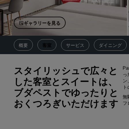
中国の関連ブランド
ギャラリーを見る
概要
客室
サービス
ダイニング
スタイリッシュで広々と
P
っ
した客室とスイートは、
ン
ト
ブダペストでゆったりと
無
おくつろぎいただけます
フ