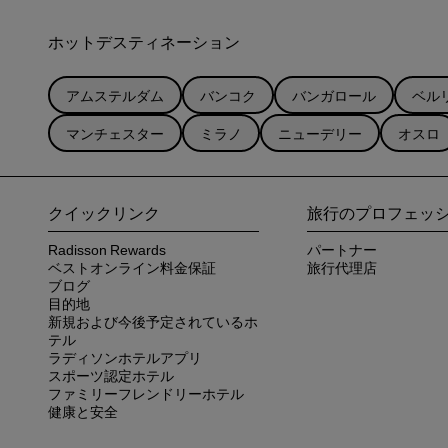
ホットデスティネーション
アムステルダム
バンコク
バンガロール
ベル
マンチェスター
ミラノ
ニューデリー
オスロ
クイックリンク
旅行のプロフェッ
Radisson Rewards
パートナー
ベストオンライン料金保証
旅行代理店
ブログ
目的地
新規および今後予定されているホ
テル
ラディソンホテルアプリ
スポーツ認定ホテル
ファミリーフレンドリーホテル
健康と安全