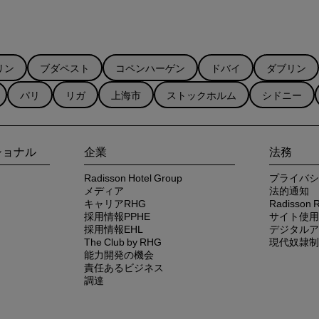
リン
ブダペスト
コペンハーゲン
ドバイ
ダブリン
パリ
リガ
上海市
ストックホルム
シドニー
ショナル
企業
法務
Radisson Hotel Group
プライバシ
メディア
法的通知
キャリアRHG
Radisso
採用情報PPHE
サイト使用
採用情報EHL
デジタルア
The Club by RHG
現代奴隷制
能力開発の機会
責任あるビジネス
調達