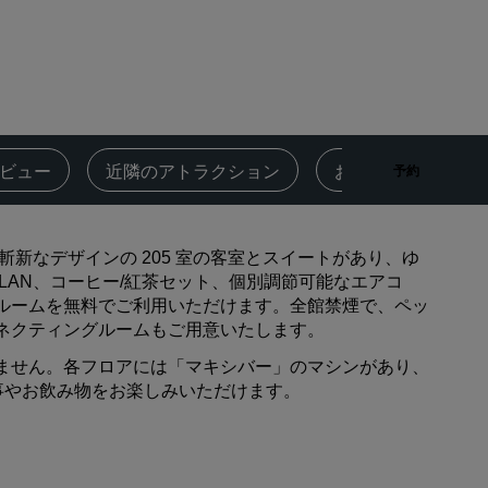
Rad Pets
ウェディング会場
持続可能な滞在
スポーツチームのご滞在
出張者
ビュー
近隣のアトラクション
お問い合わせ先
予約
市内中心部にあるホテル
ブログをご覧ください
を取り入れた斬新なデザインの 205 室の客室とスイートがあり、ゆ
Radisson Rewards
LAN、コーヒー/紅茶セット、個別調節可能なエアコ
ルームを無料でご利用いただけます。全館禁煙で、ペッ
プログラムを見つける
ネクティングルームもご用意いたします。
特典
ません。各フロアには「マキシバー」のマシンがあり、
食事やお飲み物をお楽しみいただけます。
ポイントの使用方法
ポイントを獲得する方法
Bookers and Planners