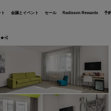
ート
会議とイベント
セール
Radisson Rewards
予
ホテルを見つけましょう
目的地
リゾート
サービス付きアパートメン
エアポートホテル
新規オープンおよびオープ
のホテル
Radisson Meetings
Radisson Meetings をご