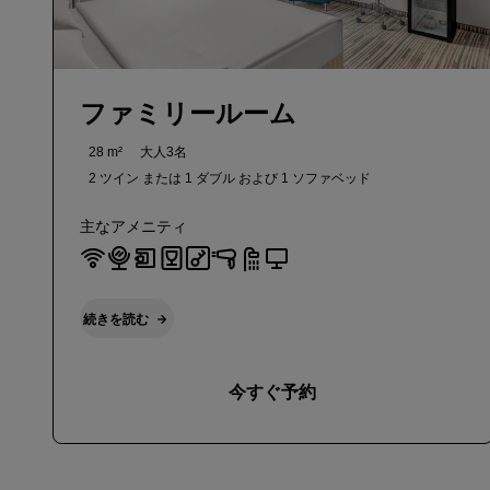
ファミリールーム
28 m²
大人3名
2 ツイン または
1 ダブル および
1 ソファベッド
主なアメニティ
続きを読む
今すぐ予約