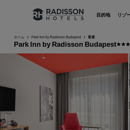
目的地
リゾ
ホーム
Park Inn by Radisson Budapest
客室
Park Inn by Radisson Budapest
Radisson Hotels のブランド
Radisson Hotels ブランド