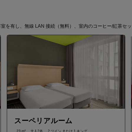
客室を有し、無線 LAN 接続（無料）、室内のコーヒー/紅茶セ
スーペリアルーム
23 m²
大人2名
2 ツイン または
1 キング