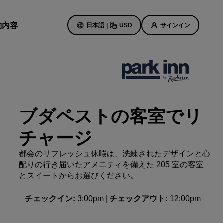
約内容
日本語
|
USD
サインイン
ホテルのセール
お得なセール情報をご確認くださ
ブダペストの客室でリ
い
初回限定の予約特典
チャージ
ト
本日のセール
都会のリフレッシュ休暇は、洗練されたデザインと心
事前にご予約ください
ン予定
配りの行き届いたアメニティを備えた 205 室の客室
パッケージをご覧ください
とスイートからお選びください。
チェックイン
旅のアイデア
3:00pm
チェックアウト
12:00pm
紹介します
ご家族連れに優しいホテル