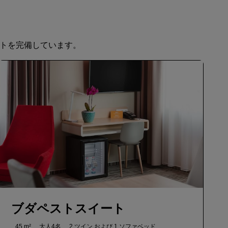
会員になる
ットを完備しています。
ブダペストスイート
45 m²
大人4名
2 ツイン および
1 ソファベッド