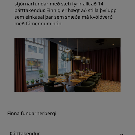
stjórnarfundar með sæti fyrir allt að 14
þátttakendur. Einnig er hægt að stilla því upp
sem einkasal þar sem snæða má kvöldverð
með fámennum hóp.
Finna fundarherbergi
Þátttakendur