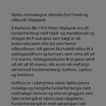
Njóttu nútímalegrar aðstöðu fyrir fundi og
viðburði í Reykjavík
Á Radisson Blu 1919 Hótel, Reykjavík eru öll
fundarherbergi með hljóð- og myndbúnaði og
ókeypis Wi-Fi auk þess sem hægt er að
endurraða þeim eftir því sem hentar
viðburðinum. Við getum líka haldið viðburði á
veitingastaðnum og barnum, sem rúma allt að
110 manns. Veitingastaðurinn Brút getur tekið
við allt að 50 manns. Alls erum við með þrjú
sérhönnuð fundarherbergi; Gullfoss, Laxfoss
og Dettifoss.
Gullfoss er í aðalrýminu okkar. Njóttu þessa
notalega og rúmgóða fundarherbergis með
nútímalegri hönnun og stórum gluggum sem
fylla herbergið af náttúrulegri dagsbirtu.
Fundarherbergið er með sætaskipan í stíl