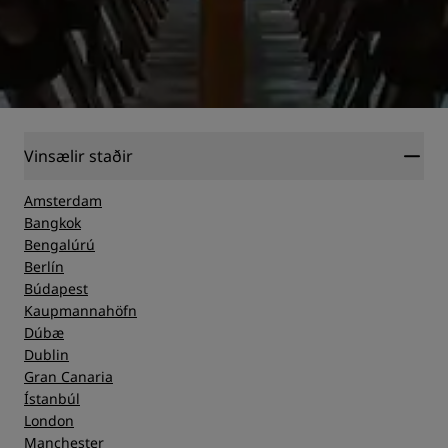
Vinsælir staðir
Amsterdam
Bangkok
Bengalúrú
Berlín
Búdapest
Kaupmannahöfn
Dúbæ
Dublin
Gran Canaria
Ístanbúl
London
Manchester