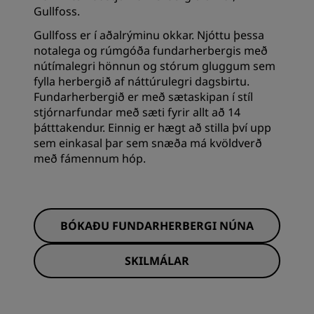
Gullfoss.
Gullfoss er í aðalrýminu okkar. Njóttu þessa
notalega og rúmgóða fundarherbergis með
nútímalegri hönnun og stórum gluggum sem
fylla herbergið af náttúrulegri dagsbirtu.
Fundarherbergið er með sætaskipan í stíl
stjórnarfundar með sæti fyrir allt að 14
þátttakendur. Einnig er hægt að stilla því upp
sem einkasal þar sem snæða má kvöldverð
með fámennum hóp.
BÓKAÐU FUNDARHERBERGI NÚNA
SKILMÁLAR