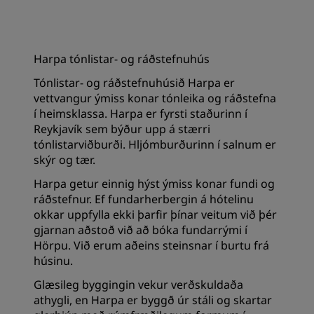
Harpa tónlistar- og ráðstefnuhús
Tónlistar- og ráðstefnuhúsið Harpa er
vettvangur ýmiss konar tónleika og ráðstefna
í heimsklassa. Harpa er fyrsti staðurinn í
Reykjavík sem býður upp á stærri
tónlistarviðburði. Hljómburðurinn í salnum er
skýr og tær.
Harpa getur einnig hýst ýmiss konar fundi og
ráðstefnur. Ef fundarherbergin á hótelinu
okkar uppfylla ekki þarfir þínar veitum við þér
gjarnan aðstoð við að bóka fundarrými í
Hörpu. Við erum aðeins steinsnar í burtu frá
húsinu.
Glæsileg byggingin vekur verðskuldaða
athygli, en Harpa er byggð úr stáli og skartar