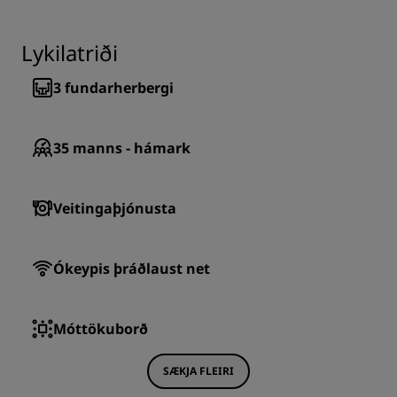
Lykilatriði
3
fundarherbergi
35
manns - hámark
Veitingaþjónusta
Ókeypis þráðlaust net
Móttökuborð
SÆKJA FLEIRI