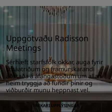
Uppgötvaðu Radisson
Meetings
Sérhæft starfsfólk okkar, auga fyrir
smáatriðum og framúrskarandi
aðstaða á áfangastöðum um allan
heim tryggja að fundir þínir og
viðburðir munu heppnast vel.
FREKARI UPPLÝSINGAR