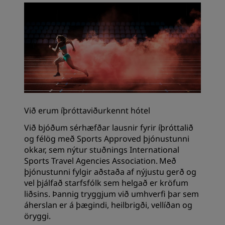
Við erum íþróttaviðurkennt hótel
Við bjóðum sérhæfðar lausnir fyrir íþróttalið
og félög með Sports Approved þjónustunni
okkar, sem nýtur stuðnings International
Sports Travel Agencies Association. Með
þjónustunni fylgir aðstaða af nýjustu gerð og
vel þjálfað starfsfólk sem helgað er kröfum
liðsins. Þannig tryggjum við umhverfi þar sem
áherslan er á þægindi, heilbrigði, vellíðan og
öryggi.