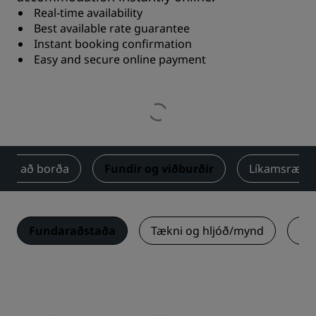
Real-time availability
Best available rate guarantee
Instant booking confirmation
Easy and secure online payment
Út að borða
Fundir og viðburðir
Líkamsrækt
Fundaraðstaða
Tækni og hljóð/mynd
Ma