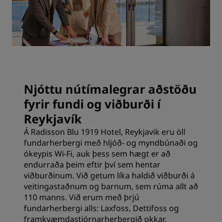
Njóttu nútímalegrar aðstöðu
fyrir fundi og viðburði í
Reykjavík
Á Radisson Blu 1919 Hotel, Reykjavik eru öll
fundarherbergi með hljóð- og myndbúnaði og
ókeypis Wi-Fi, auk þess sem hægt er að
endurraða þeim eftir því sem hentar
viðburðinum. Við getum líka haldið viðburði á
veitingastaðnum og barnum, sem rúma allt að
110 manns. Við erum með þrjú
fundarherbergi alls: Laxfoss, Dettifoss og
framkvæmdastjórnarherbergið okkar,