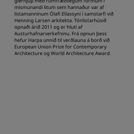
glerhjúp með rúmfræðilegum formum í
mismunandi litum sem hannaður var af
listamanninum Ólafi Elíassyni í samstarfi við
Henning Larsen arkitekta. Tónlistarhúsið
opnaði árið 2011 og er hluti af
Austurhafnarverkefninu. Frá opnun þess
hefur Harpa unnið til verðlauna á borð við
European Union Prize for Contemporary
Architecture og World Architecture Award.