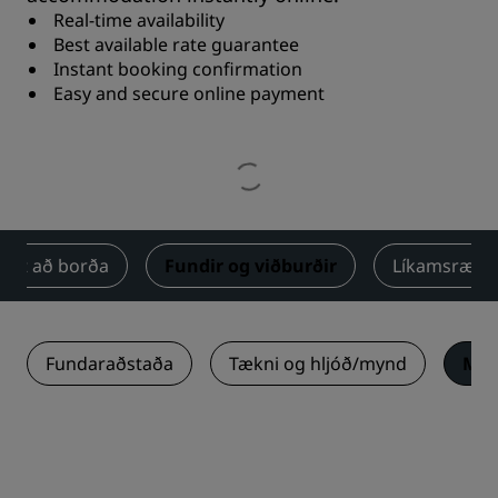
Real-time availability
Best available rate guarantee
Instant booking confirmation
Easy and secure online payment
Út að borða
Fundir og viðburðir
Líkamsrækt
Fundaraðstaða
Tækni og hljóð/mynd
Mat