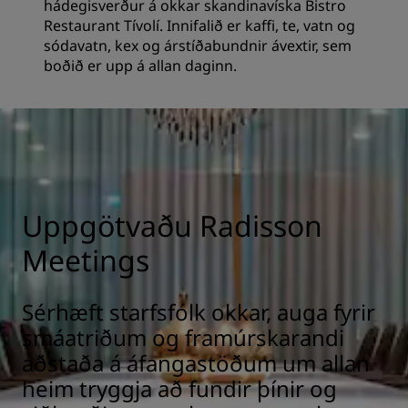
hádegisverður á okkar skandinavíska Bistro
Restaurant Tívolí. Innifalið er kaffi, te, vatn og
sódavatn, kex og árstíðabundnir ávextir, sem
boðið er upp á allan daginn.
Uppgötvaðu Radisson
Meetings
Sérhæft starfsfólk okkar, auga fyrir
smáatriðum og framúrskarandi
aðstaða á áfangastöðum um allan
heim tryggja að fundir þínir og