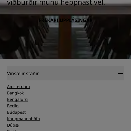
viðburðir munu heppnast vel.
FREKARI UPPLÝSINGAR
Vinsælir staðir
Amsterdam
Bangkok
Bengalúrú
Berlín
Búdapest
Kaupmannahöfn
Dúbæ