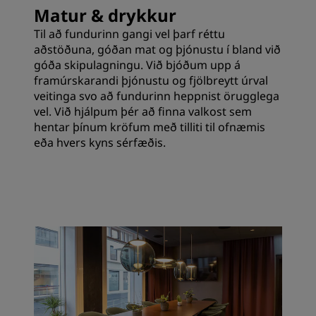
Matur & drykkur
Til að fundurinn gangi vel þarf réttu
aðstöðuna, góðan mat og þjónustu í bland við
góða skipulagningu. Við bjóðum upp á
framúrskarandi þjónustu og fjölbreytt úrval
veitinga svo að fundurinn heppnist örugglega
vel. Við hjálpum þér að finna valkost sem
hentar þínum kröfum með tilliti til ofnæmis
eða hvers kyns sérfæðis.