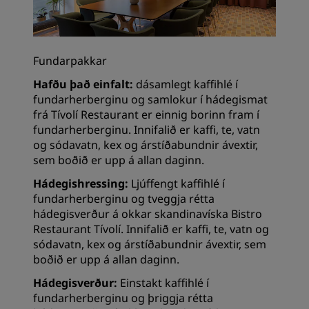
Fundarpakkar
Hafðu það einfalt
:
dásamlegt kaffihlé í
fundarherberginu og samlokur í hádegismat
frá Tívolí Restaurant er einnig borinn fram í
fundarherberginu. Innifalið er kaffi, te, vatn
og sódavatn, kex og árstíðabundnir ávextir,
sem boðið er upp á allan daginn.
Hádegishressing:
Ljúffengt kaffihlé í
fundarherberginu og tveggja rétta
hádegisverður á okkar skandinavíska Bistro
Restaurant Tívolí. Innifalið er kaffi, te, vatn og
sódavatn, kex og árstíðabundnir ávextir, sem
boðið er upp á allan daginn.
Hádegisverður:
Einstakt kaffihlé í
fundarherberginu og þriggja rétta