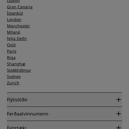
Dublin
Gran Canaria
Ístanbúl
London
Manchester
Mílanó
Nýja Delhi
Osló
París
Riga
Shanghæ
Stokkhólmur
Sydney
Zurich
Flýtislóðir
Radisson Rewards
Ferðaatvinnumenn
Besta verðið á netinu tryggt
Blog
Samstarfsaðili
Fyrirtæki