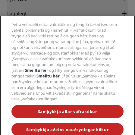
Áfangastaðir
Ferðaskrifstofur
Ný og væntanleg hótel
Radisson Hotel Group
Lagalegt
Radisson Hotels APP
Miðlar
Hótel viðurkennd fyrir íþróttir
Þetta vefsvæði notar vafrakökur og tengda tækni (svo sem
Störf RHG
Persónuverndarmiðstöð
Hjálp
Fjölskylduvæn hótel
vefvita, pixlamerki og Flash-hluti) („vafrakökur“) til að
Störf PPHE
Lagalegur fyrirvari
Heilsa & Öryggi
tryggja að það virki rétt og á öruggan hátt, bæta og
Störf EHL
Radisson Rewards skilmálar og skilyrði
Neytandaviðvörun
sérsníða auglýsingar og vafraupplifun þína, greina umferð
The Club by RHG
Samfélagsmiðlar
Samkomulag um notkun á vefsvæði
og notkun vefsvæðisins, muna stillingarnar þínar og til að
Hafa samband
Viðskiptaþróun
styðja við markaðs- og sölustarf okkar. Með því að velja
Stafrænt aðgengi
Spurt og svarað
Hótel undir vörumerki Radisson
Ábyrg viðskipti
„Samþykkja allar vafrakökur“ samþykkir þú að Radisson
Yfirlýsing vegna nútímaþrælahalds
Veftré
megi safna gögnum um þig og nota vafrakökur eins og
Innkaup
lýst er í
Smelltu hér
og tilkynningu um vafrakökur og
tengda tækni
Smelltu hér
. Ef þú velur „Samþykkja aðeins
nauðsynlegar kökur“ munum við aðeins geyma vafrakökur
sem eru algjörlega nauðsynlegar fyrir eðlilega virkni
vefsvæðisins. Ef þú vilt ákveða stillingar þínar nánar skaltu
velja „Vafrakökustillingar“.
MISSTU ALDREI AF VINSÆLUSTU TILBOÐUNUM
Samþykkja allar vafrakökur
Samþykkja aðeins nauðsynlegar kökur
© 2026 Radisson Hotel Group.
Allur réttur áskilinn. RHG Radisson