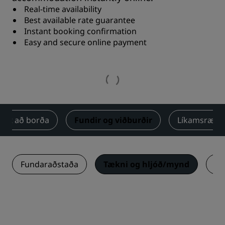
Real-time availability
Best available rate guarantee
Instant booking confirmation
Easy and secure online payment
Út að borða
Fundir og viðburðir
Líkamsrækt
Fundaraðstaða
Tækni og hljóð/mynd
Ma