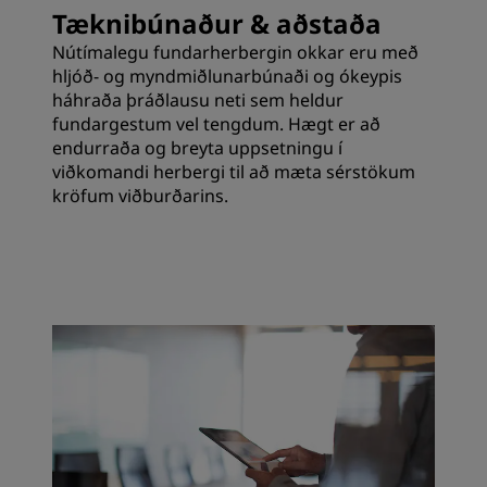
Tæknibúnaður & aðstaða
Nútímalegu fundarherbergin okkar eru með
hljóð- og myndmiðlunarbúnaði og ókeypis
háhraða þráðlausu neti sem heldur
fundargestum vel tengdum. Hægt er að
endurraða og breyta uppsetningu í
viðkomandi herbergi til að mæta sérstökum
kröfum viðburðarins.