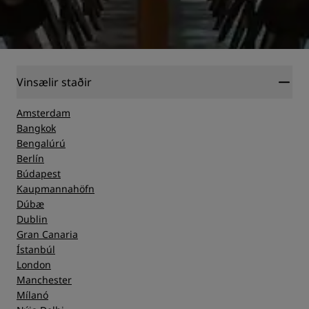
Vinsælir staðir
Amsterdam
Bangkok
Bengalúrú
Berlín
Búdapest
Kaupmannahöfn
Dúbæ
Dublin
Gran Canaria
Ístanbúl
London
Manchester
Mílanó