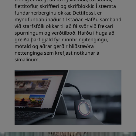
flettitöflur, skriffæri og skrifblokkir. Í stærsta
fundarherberginu okkar, Dettifossi, er
myndfundabúnaður til staðar. Hafðu samband
við starfsfólk okkar til að fá svör við frekari
spurningum og verðtilboð. Hafðu í huga að
greiða þarf gjald fyrir innhringitengingu,
mótald og aðrar gerðir hliðstæðra
nettenginga sem krefjast notkunar á
símalínum.