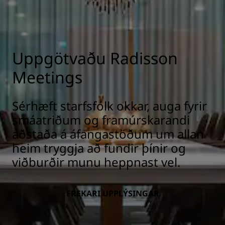
Uppgötvaðu Radisson
Meetings
Sérhæft starfsfólk okkar, auga fyrir
smáatriðum og framúrskarandi
aðstaða á áfangastöðum um allan
heim tryggja að fundir þínir og
viðburðir munu heppnast vel.
FREKARI UPPLÝSINGAR