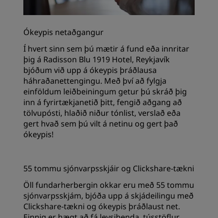
Ókeypis netaðgangur
Í hvert sinn sem þú mætir á fund eða innritar
þig á Radisson Blu 1919 Hotel, Reykjavík
bjóðum við upp á ókeypis þráðlausa
háhraðanettengingu. Með því að fylgja
einföldum leiðbeiningum getur þú skráð þig
inn á fyrirtækjanetið þitt, fengið aðgang að
tölvupósti, hlaðið niður tónlist, verslað eða
gert hvað sem þú vilt á netinu og gert það
ókeypis!
55 tommu sjónvarpsskjáir og Clickshare-tækni
Öll fundarherbergin okkar eru með 55 tommu
sjónvarpsskjám, bjóða upp á skjádeilingu með
Clickshare-tækni og ókeypis þráðlaust net.
Einnig er hægt að fá leysibenda, tússtöflur,