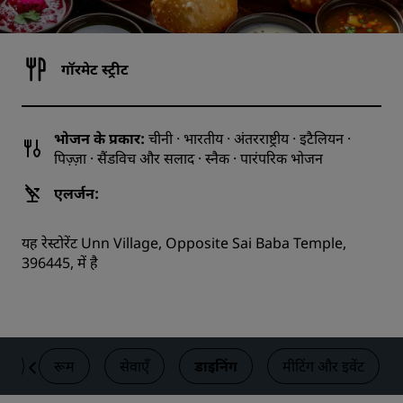
गॉरमेट स्ट्रीट
भोजन के प्रकार:
चीनी · भारतीय · अंतरराष्ट्रीय · इटैलियन ·
पिज़्ज़ा · सैंडविच और सलाद · स्नैक · पारंपरिक भोजन
एलर्जन:
यह रेस्टोरेंट Unn Village, Opposite Sai Baba Temple,
396445, में है
रण
रूम
सेवाएँ
डाइनिंग
मीटिंग और इवेंट