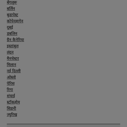
बेंगलूरू
बर्लिन
बुडापेस्ट
कोपेनहागेन
दुबई
डबलिन
ग्रैन कैनेरिया
इस्तांबूल
लंदन
मैनचेस्टर
मिलान
नई दिल्ली
ओस्लो
पेरिस
रिगा
शंघाई
स्टॉकहोम
सिडनी
ज्युरिख