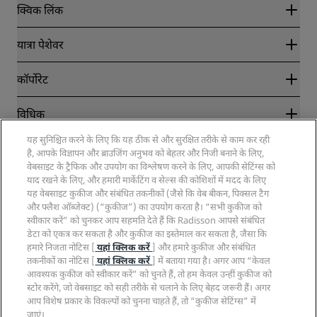
क्विक लिंक
Radisson Rewards
यात्रा पेशेवर
सर्वोत्तम ऑनलाइन रेट की गारंटी
Blog
साझेदार
कॉर्पोरेट
गंतव्य
यात्रा एजेंट
नए और आगामी होटल
Radisson Hotel Group
विधिक
Radisson Hotels ऐप
मीडिया
स्पोर्ट्स के लिए स्वीकृत होटल
यह सुनिश्चित करने के लिए कि यह ठीक से और सुरक्षित तरीके से काम कर रही
कैरियर RHG
निजता केंद्र
मदद
परिवारों के लिए अनुकूल होटल
है, आपके विज्ञापन और ब्राउजिंग अनुभव को बेहतर और निजी बनाने के लिए,
कैरियर PPHE
विधिक नोटिस
स्वास्थ्य और सुरक्षा
वेबसाइट के ट्रैफिक और उपयोग का विश्लेषण करने के लिए, आपकी सेटिंग्स को
कैरियर EHL
Radisson Rewards के नियम और शर्तें
उपभोक्ता एलर्ट्स
याद रखने के लिए, और हमारी मार्केटिंग व सेल्स की कोशिशों में मदद के लिए
The Club by RHG
सोशल मीडिया
साइट के उपयोग के लिए समझौता
यह वेबसाइट कुकीज और संबंधित तकनीकों (जैसे कि वेब बीकन, पिक्सल टैग
संपर्क करें
विकास के अवसर
और फ्लैश ऑब्जेक्ट) (“कुकीज”) का उपयोग करता है। “सभी कुकीज को
डिजिटल एक्सेसिबिलिटी
अक्सर पूछे जाने वाले प्रश्न
Radisson Hotels ब्रांड्स
जिम्मेदारीपूर्ण व्यवसाय
स्वीकार करें” को चुनकर आप सहमति देते हैं कि Radisson आपसे संबंधित
आधुनिक गुलामी वक्तव्य
साइटमैप
डेटा को एकत्र कर सकता है और कुकीज का इस्तेमाल कर सकता है, जैसा कि
प्रोक्योरमेंट
हमारे निजता नोटिस [
यहां क्लिक करें
] और हमारे कुकीज और संबंधित
तकनीकों का नोटिस [
यहां क्लिक करें
] में बताया गया है। अगर आप “केवल
आवश्यक कुकीज को स्वीकार करें” को चुनते हैं, तो हम केवल उन्हीं कुकीज को
स्टोर करेंगे, जो वेबसाइट को सही तरीके से चलाने के लिए बेहद जरूरी हैं। अगर
आप विशेष प्रकार के विकल्पों को चुनना चाहते हैं, तो “कुकीज सेटिंग्स” में
जाएं।