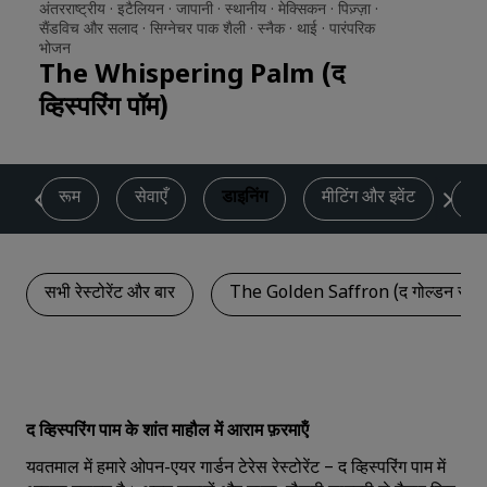
अंतरराष्ट्रीय ·
इटैलियन ·
जापानी ·
स्थानीय ·
मेक्सिकन ·
पिज़्ज़ा ·
सैंडविच और सलाद ·
सिग्नेचर पाक शैली ·
स्नैक ·
थाई ·
पारंपरिक
भोजन
The Whispering Palm (द
व्हिस्परिंग पॉम)
ण
रूम
सेवाएँ
डाइनिंग
मीटिंग और इवेंट
वि
सभी रेस्टोरेंट और बार
The Golden Saffron (द गोल्डन सैफ्
द व्हिस्परिंग पाम के शांत माहौल में आराम फ़रमाऍं
यवतमाल में हमारे ओपन-एयर गार्डन टेरेस रेस्‍टोरेंट – द व्हिस्परिंग पाम में