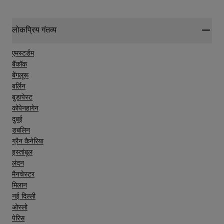
लोकप्रिय गंतव्य
एमस्टर्डम
बैंकॉक
बेंगलूरू
बर्लिन
बुडापेस्ट
कोपेनहागेन
दुबई
डबलिन
ग्रैन कैनेरिया
इस्तांबूल
लंदन
मैनचेस्टर
मिलान
नई दिल्ली
ओस्लो
पेरिस