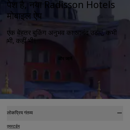
पेश है, नया Radisson Hotels
मोबाइल ऐप
एक बेहतर बुकिंग अनुभव का आनंद उठाएं, कभी
भी, कहीं भी!
और जानें
लोकप्रिय गंतव्य
एमस्टर्डम