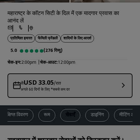
महाराष्ट्र के कॉटन सिटी के दिल में एक यादगार प्रवास का
आनंद लें
प्रतिष्ठित इमारत
फैमिली फ्रेंडली
शादियों के लिए आदर्श
5.0
(276 रिव्यू)
चेक-इन
2:00pm
चेक-आउट
12:00pm
USD 33.05
से
/रात
अगले 60 दिनों के लिए *सबसे कम दर
संक्षिप्त विवरण
रूम
सेवाएँ
डाइनिंग
मीटिंग और इ