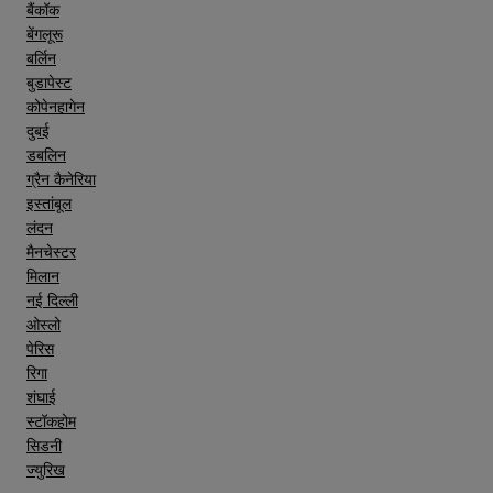
बैंकॉक
बेंगलूरू
बर्लिन
बुडापेस्ट
कोपेनहागेन
दुबई
डबलिन
ग्रैन कैनेरिया
इस्तांबूल
लंदन
मैनचेस्टर
मिलान
नई दिल्ली
ओस्लो
पेरिस
रिगा
शंघाई
स्टॉकहोम
सिडनी
ज्युरिख