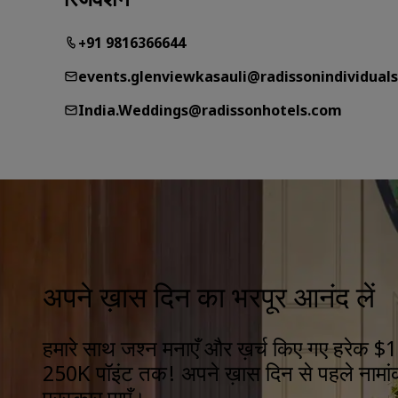
रिजर्वेशन
+91 9816366644
events.glenviewkasauli@radissonindividual
India.Weddings@radissonhotels.com
अपने ख़ास दिन का भरपूर आनंद लें
हमारे साथ जश्न मनाएँ और ख़र्च किए गए हरेक $1
250K पॉइंट तक! अपने ख़ास दिन से पहले नामां