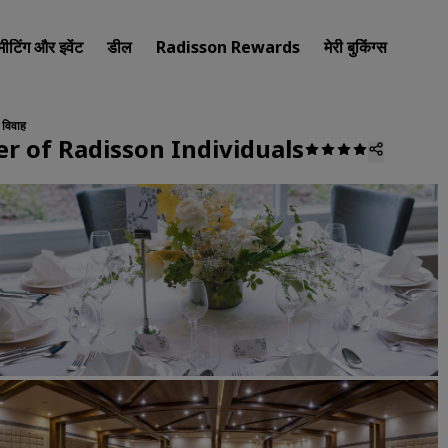
मीटिंग और इवेंट
डील
Radisson Rewards
मेरी बुकिंग्स
विवाह
r of Radisson Individuals
अपना होटल खोजें
गंतव्य
रिज़ॉर्ट
सर्विस्ड अपार्टमेंट
एयरपोर्ट होटल
नए और जल्दी शुरू होने वाले होटल
मीटिंग और इवेंट
Radisson Meetings की खोज कर
मीटिंग की जगह बुक करें