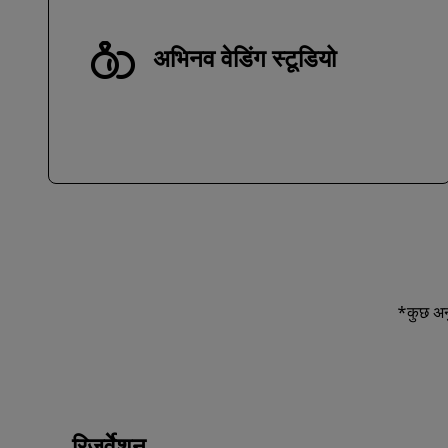
अभिनव वेडिंग स्टूडियो
*कुछ अनु