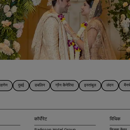
हागेन
दुबई
डबलिन
ग्रैन कैनेरिया
इस्तांबूल
लंदन
मैनच
कॉर्पोरेट
विधिक