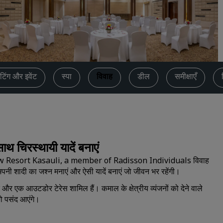
कोट का अनुरोध करें
इवेंट के डेस्टिनेशन
उद्योगों के लिए समाधान
फ्लाइट्स खोजें
टिंग और इवेंट
स्पा
विवाह
डील
समीक्षाएँ
फ्लाइट्स खोजें
डाइनिंग
किसी रेस्टोरेंट को खोजें
साथ चिरस्थायी यादें बनाएं
Glenview Resort Kasauli, a member of Radisson Individuals विवाह
डिजिटल सेवाएं
पनी शादी का जश्न मनाएं और ऐसी यादें बनाएं जो जीवन भर रहेंगी।
Radisson Hotels ऐप
क और एक आउटडोर टेरेस शामिल हैं। कमाल के क्षेत्रीय व्यंजनों को देने वाले
को पसंद आएंगे।