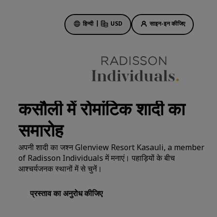
हिन्दी
|
USD
साइन-इन कीजिए
होटल की डील
हमारी डील के बारे में जानें
कसौली में रोमांटिक शादी का
पहली बार का मजा कुछ और ही होता है
समारोह
दिन की सबसे अच्छी डील
पहले से बुकिंग करें
अपनी शादी का जश्न Glenview Resort Kasauli, a member
हमारे पैकेज देखें
of Radisson Individuals में मनाएं। पहाड़ियों के बीच
आश्चर्यजनक स्थानों में से चुनें।
ट्रैवल के आइडिए
प्रस्ताव का अनुरोध कीजिए
ें
परिवार के लिए अनुकूल होटल
Rad Pets