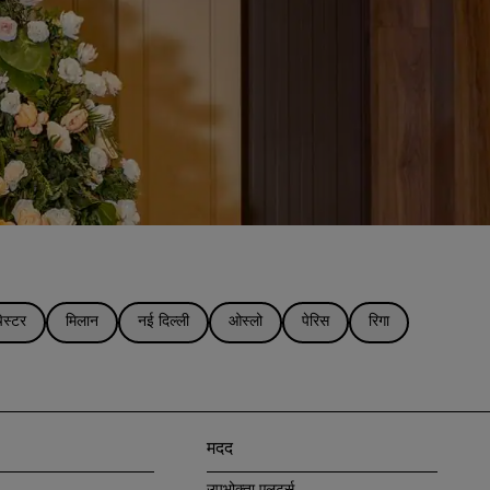
ेस्टर
मिलान
नई दिल्ली
ओस्लो
पेरिस
रिगा
मदद