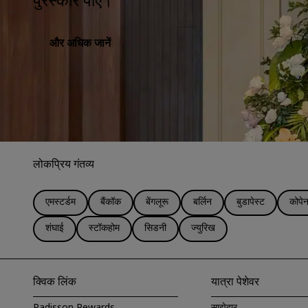
पुरस्कार पाएँ।
और अधिक जानें
लोकप्रिय गंतव्य
एमस्टर्डम
बैंकॉक
बेंगलूरू
बर्लिन
बुडापेस्ट
कोपेन
शंघाई
स्टॉकहोम
सिडनी
ज्युरिख
क्विक लिंक
यात्रा पेशेवर