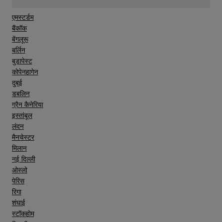
एमस्टर्डम
बैंकॉक
बेंगलूरू
बर्लिन
बुडापेस्ट
कोपेनहागेन
दुबई
डबलिन
ग्रैन कैनेरिया
इस्तांबूल
लंदन
मैनचेस्टर
मिलान
नई दिल्ली
ओस्लो
पेरिस
रिगा
शंघाई
स्टॉकहोम