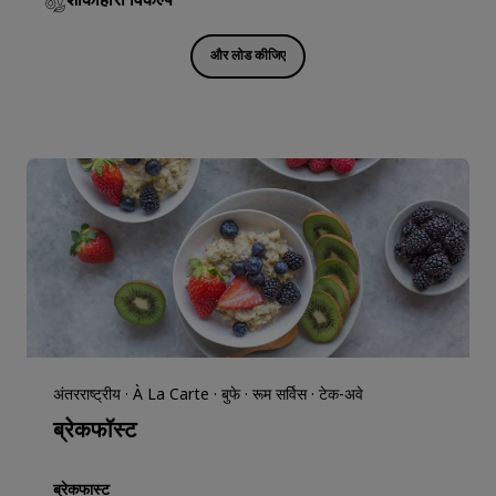
शाकाहारी विकल्प
और लोड कीजिए
अंतरराष्ट्रीय · À La Carte · बुफे · रूम सर्विस · टेक-अवे
ब्रेकफॉस्ट
ब्रेकफास्ट