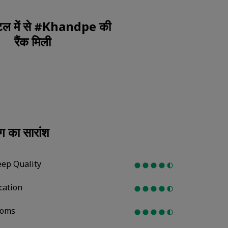
शामिल हों
ोटल में से #Khandpe की
रैंक मिली
िंग का सारांश
eep Quality
cation
oms