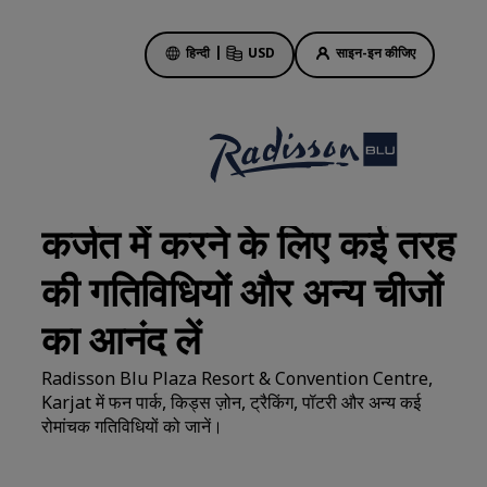
हिन्दी
|
USD
साइन-इन कीजिए
होटल की डील
हमारी डील के बारे में जानें
कर्जत में करने के लिए कई तरह
पहली बार का मजा कुछ और ही होता है
की गतिविधियों और अन्य चीजों
दिन की सबसे अच्छी डील
पहले से बुकिंग करें
का आनंद लें
हमारे पैकेज देखें
Radisson Blu Plaza Resort & Convention Centre,
Karjat में फन पार्क, किड्स ज़ोन, ट्रैकिंग, पॉटरी और अन्य कई
ट्रैवल के आइडिए
रोमांचक गतिविधियों को जानें।
ें
परिवार के लिए अनुकूल होटल
Rad Pets