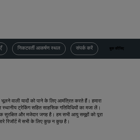
विवाह स्थल
लंबे समय तक ठहरना
स्पोर्ट टीमों का रहना
बिजनेस यात्री
सिटी सेंटर होटल
एँ
निकटवर्ती आकर्षण स्थल
संपर्क करें
बुक कीजिए
हमारा ब्लॉग देखें
Radisson Rewards
Radisson Rewards को जानें
लाभ
े वाली यादों को पाने के लिए आमंत्रित करते हैं। हमारा
पॉइंटों का उपयोग कैसे करें
और स्थानीय ट्रेकिंग सहित साहसिक गतिविधियों का मजा लें।
पॉइंट कैसे पाएँ
 एक सुरक्षित और मजेदार जगह है। हम सभी आयु समूहों को पूरा
रे रिजॉर्ट में सभी के लिए कुछ न कुछ है।
Bookers and Planners