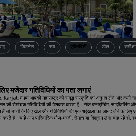
कोट का अनुरोध करें
इवेंट के डेस्टिनेशन
उद्योगों के लिए समाधान
फ्लाइट्स खोजें
वाह
फिटनेस
स्पा
एक्टिविटी
डील
समीक्षा
फ्लाइट्स खोजें
डाइनिंग
किसी रेस्टोरेंट को खोजें
िए मजेदार गतिविधियों का पता लगाएं
में हम आपको महाराष्ट्र की समृद्ध संस्कृति का अनुभव लेने और कभी ना भूलन
डिजिटल सेवाएं
प्रकार की रोमांचक गतिविधियों की पेशकश करता है। रॉक क्लाइम्बिंग, साइकिलिंग 
े हैं जो बच्चों के लिए खेल और गतिविधियों की एक श्रृंखला का आनंद लेने के लिए
Radisson Hotels ऐप
रते हैं। चाहे आप पारिवारिक मौज-मस्ती, रोमांच या विश्राम लेना चाह रहे हों, हमा