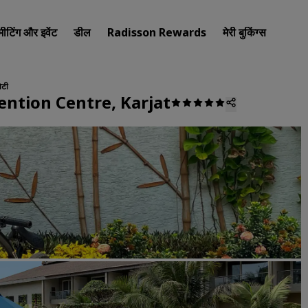
मीटिंग और इवेंट
डील
Radisson Rewards
मेरी बुकिंग्स
िटी
ention Centre, Karjat
अपना होटल खोजें
गंतव्य
रिज़ॉर्ट
सर्विस्ड अपार्टमेंट
एयरपोर्ट होटल
नए और जल्दी शुरू होने वाले होटल
मीटिंग और इवेंट
Radisson Meetings की खोज कर
मीटिंग की जगह बुक करें