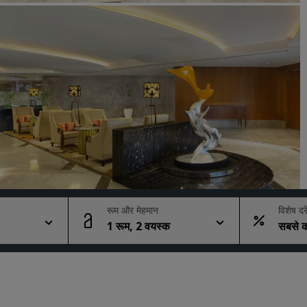
कोट का अनुरोध करें
इवेंट के डेस्टिनेशन
उद्योगों के लिए समाधान
फ्लाइट्स खोजें
फ्लाइट्स खोजें
डाइनिंग
किसी रेस्टोरेंट को खोजें
रूम और मेहमान
विशेष दरे
1 रूम, 2 वयस्क
सबसे क
डिजिटल सेवाएं
Radisson Hotels ऐप