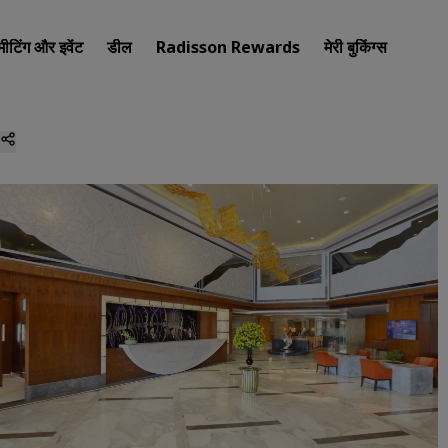
मीटिंग और इवेंट
डील
Radisson Rewards
मेरी बुकिंग्स
अपना होटल खोजें
गंतव्य
रिज़ॉर्ट
सर्विस्ड अपार्टमेंट
एयरपोर्ट होटल
नए और जल्दी शुरू होने वाले होटल
मीटिंग और इवेंट
Radisson Meetings की खोज कर
मीटिंग की जगह बुक करें