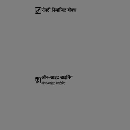
सेफ्टी डिपॉजिट बॉक्स
ऑन-साइट डाइनिंग
ऑन-साइट रेस्टोरैंट