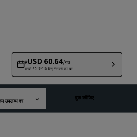
विवाह स्थल
लंबे समय तक ठहरना
स्पोर्ट टीमों का रहना
बिजनेस यात्री
सिटी सेंटर होटल
हमारा ब्लॉग देखें
USD 60.64
से
/रात
अगले 60 दिनों के लिए *सबसे कम दर
Radisson Rewards
Radisson Rewards को जानें
लाभ
ं
बुक कीजिए
म उपलब्ध दर
पॉइंटों का उपयोग कैसे करें
पॉइंट कैसे पाएँ
Bookers and Planners