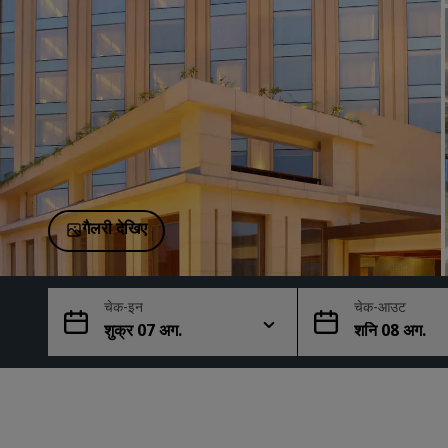
चीन में संबद्ध ब्रांड
गैलरी देखिए
चेक-इन
चेक-आउट
शुक्र 07 अग.
शनि 08 अग.