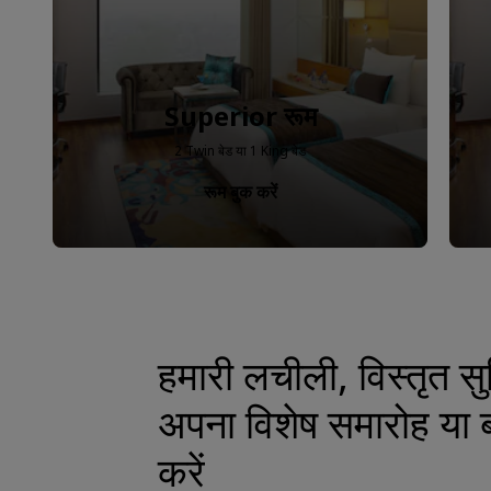
Superior रूम
2 Twin बेड या 1 King बेड
रूम बुक करें
हमारी लचीली, विस्तृत सुव
अपना विशेष समारोह या बो
करें