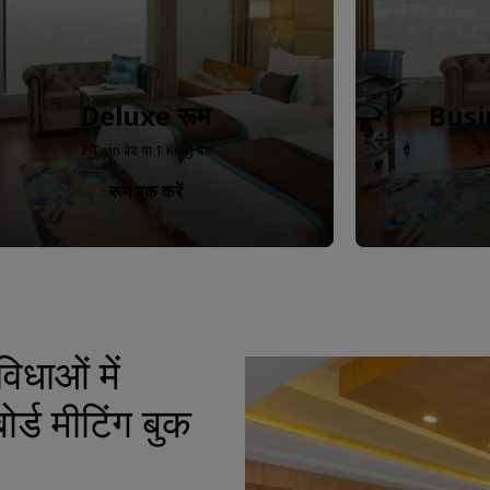
Deluxe रूम
Busi
2 Twin बेड या 1 King बेड
2 
रूम बुक करें
िधाओं में
र्ड मीटिंग बुक