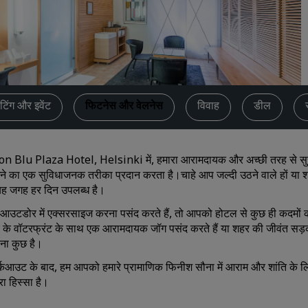
कोट का अनुरोध करें
इवेंट के डेस्टिनेशन
उद्योगों के लिए समाधान
फ्लाइट्स खोजें
टिंग और इवेंट
फिटनेस और वेलनेस
विवाह
डील
फ्लाइट्स खोजें
n Blu Plaza Hotel, Helsinki में, हमारा आरामदायक और अच्छी तरह से सुसज
डाइनिंग
ने का एक सुविधाजनक तरीका प्रदान करता है।चाहे आप जल्दी उठने वाले हों या 
यह जगह हर दिन उपलब्ध है।
किसी रेस्टोरेंट को खोजें
उटडोर में एक्सरसाइज करना पसंद करते हैं, तो आपको होटल से कुछ ही कदमों की दू
े वॉटरफ्रंट के साथ एक आरामदायक जॉग पसंद करते हैं या शहर की जीवंत सड़कों 
डिजिटल सेवाएं
 ना कुछ है।
Radisson Hotels ऐप
कआउट के बाद, हम आपको हमारे प्रामाणिक फिनीश सौना में आराम और शांति के लि
ा हिस्सा है।