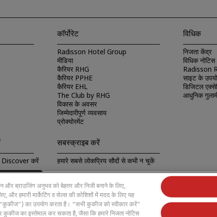
कॉर्पोरेट
विधिक
Radisson Hotel Group
निजता केंद्र
मीडिया
विधिक नोटिस
कैरियर RHG
Radisson Re
कैरियर PPHE
साइट के उपयो
कैरियर EHL
डिजिटल एक्से
The Club by RHG
आधुनिक गुलामी
विकास के अवसर
जिम्मेदारीपूर्ण व्यवसाय
प्रोक्योरमेंट
ं
सबस्क्राइब करें
Discover करें
हमारे सबसे लोकप्रिय सौदों से कभी न चूकें
ापन और ब्राउजिंग अनुभव को बेहतर और निजी बनाने के लिए,
, और हमारी मार्केटिंग व सेल्स की कोशिशों में मदद के लिए यह
) (“कुकीज”) का उपयोग करता है। “सभी कुकीज को स्वीकार करें”
 कुकीज का इस्तेमाल कर सकता है, जैसा कि हमारे निजता नोटिस