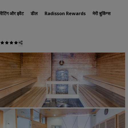
मीटिंग और इवेंट
डील
Radisson Rewards
मेरी बुकिंग्स
अपना होटल खोजें
गंतव्य
रिज़ॉर्ट
सर्विस्ड अपार्टमेंट
एयरपोर्ट होटल
नए और जल्दी शुरू होने वाले होटल
मीटिंग और इवेंट
Radisson Meetings की खोज कर
मीटिंग की जगह बुक करें