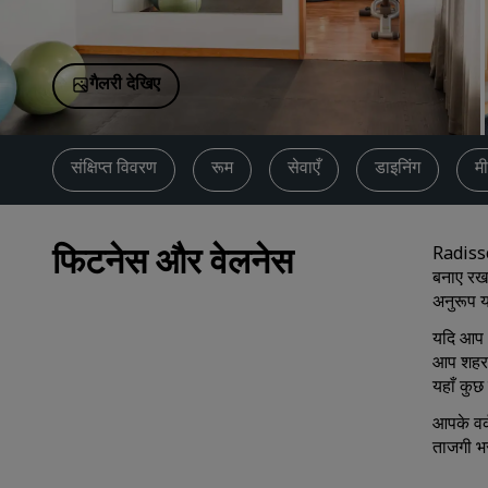
चीन में संबद्ध ब्रांड
गैलरी देखिए
संक्षिप्त विवरण
रूम
सेवाएँ
डाइनिंग
मी
फिटनेस और वेलनेस
Radisso
बनाए रख
अनुरूप 
यदि आप आ
आप शहर क
यहाँ कुछ
आपके वर्
ताजगी भर