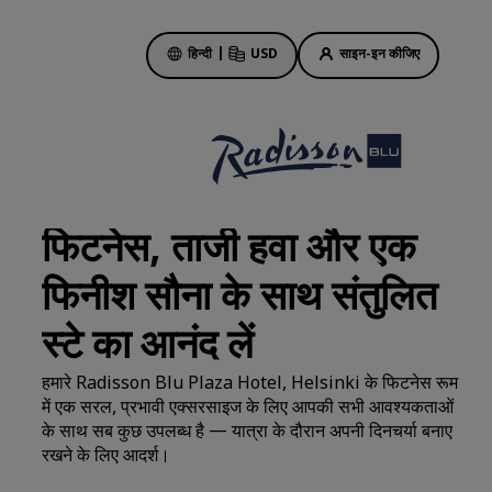
हिन्दी
|
USD
साइन-इन कीजिए
होटल की डील
हमारी डील के बारे में जानें
फिटनेस, ताजी हवा और एक
पहली बार का मजा कुछ और ही होता है
फिनीश सौना के साथ संतुलित
दिन की सबसे अच्छी डील
पहले से बुकिंग करें
स्टे का आनंद लें
हमारे पैकेज देखें
हमारे Radisson Blu Plaza Hotel, Helsinki के फिटनेस रूम
में एक सरल, प्रभावी एक्सरसाइज के लिए आपकी सभी आवश्यकताओं
ट्रैवल के आइडिए
के साथ सब कुछ उपलब्ध है — यात्रा के दौरान अपनी दिनचर्या बनाए
ें
रखने के लिए आदर्श।
परिवार के लिए अनुकूल होटल
Rad Pets