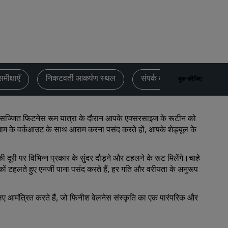
विवाह स्थल
लंबे समय तक ठहरना
स्पोर्ट टीमों का रहना
बिजनेस यात्री
सिटी सेंटर होटल
समीक्षाएँ
निकटवर्ती आकर्षण स्थल
संपर्क करें
बुक कीजिए
हमारा ब्लॉग देखें
Radisson Rewards
्जित फिटनेस रूम यात्रा के दौरान आपके एक्सरसाइज के रूटीन को
शाम के वर्कआउट के साथ आराम करना पसंद करते हों, आपके शेड्यूल के
Radisson Rewards को जानें
लाभ
री पर विभिन्न प्रकार के सुंदर दौड़ने और टहलने के रूट मिलेंगे।चाहे
टहलते हुए एनर्जी पाना पसंद करते हैं, हर गति और वरीयता के अनुरूप
पॉइंटों का उपयोग कैसे करें
पॉइंट कैसे पाएँ
ए आमंत्रित करते हैं, जो फिनीश वेलनेस संस्कृति का एक पारंपरिक और
Bookers and Planners