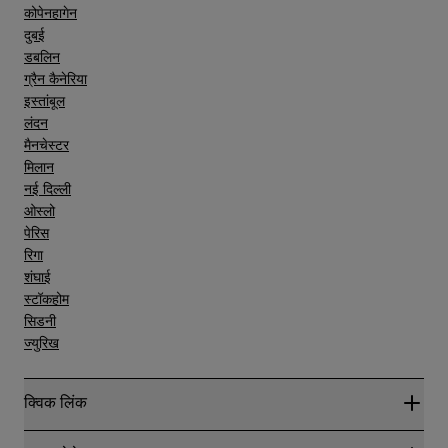
कोपेनहागेन
दुबई
डबलिन
ग्रैन कैनेरिया
इस्तांबूल
लंदन
मैनचेस्टर
मिलान
नई दिल्ली
ओस्लो
पेरिस
रिगा
शंघाई
स्टॉकहोम
सिडनी
ज्युरिख
क्विक लिंक