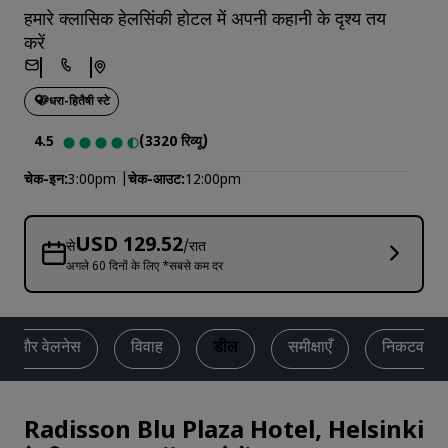
हमारे क्लासिक हेलसिंकी होटल में अपनी कहानी के दृश्य तय
करें
धरा-हितैषी स्टे
4.5
(3320 रिव्यू)
चेक-इन
3:00pm
चेक-आउट
12:00pm
USD 129.52
से
/रात
अगले 60 दिनों के लिए *सबसे कम दर
ेस और वेलनेस
विवाह
डील
समीक्षाएँ
निकटवर्ती 
Radisson Blu Plaza Hotel, Helsinki