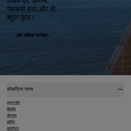
विशेष दरें, अनन्य
पेशकशें तथा और भी
बहुत-कुछ।
और अधिक जानकारी
प्राप्त करें
लोकप्रिय गंतव्य
एमस्टर्डम
बैंकॉक
बेंगलूरू
बर्लिन
बुडापेस्ट