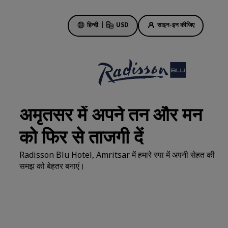
हिन्दी
|
USD
साइन-इन कीजिए
होटल की डील
हमारी डील के बारे में जानें
अमृतसर में अपने तन और मन
पहली बार का मजा कुछ और ही होता है
को फिर से ताजगी दें
दिन की सबसे अच्छी डील
पहले से बुकिंग करें
Radisson Blu Hotel, Amritsar में हमारे स्पा में अपनी सेहत की
हमारे पैकेज देखें
समझ को बेहतर बनाएं।
ट्रैवल के आइडिए
ें
परिवार के लिए अनुकूल होटल
Rad Pets