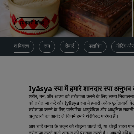
चीन में संबद्ध ब्रांड
गैलरी देखिए
संक्षिप्त विवरण
रूम
सेवाएँ
डाइनिंग
मीटिंग और 
Iyãsya स्पा में हमारे शानदार स्पा अनुभ
शरीर, मन, और आत्मा को तरोताजा करने के लिए समय निकालना कभी
को तरोताज़ा करें और Iyãsya स्पा में हमारी अनेक पूर्णतावादी 
तरोताज़ा करने के लिए पारंपरिक आयुर्वेदिक और आधुनिक तकनीको
अनुष्ठानों का आनंद लें जिनमें हमारे थेरेपिस्ट पारंगत हैं।
आप चाहें तनाव के चक्र को तोड़ना चाहते हों, या थोड़ी राहत पा
तरोताज़ा करने वाले अनुभव की पेशकश करते हैं। आपकी बढ़ि