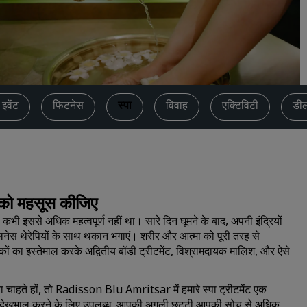
कोट का अनुरोध करें
इवेंट के डेस्टिनेशन
उद्योगों के लिए समाधान
फ्लाइट्स खोजें
इवेंट
फिटनेस
स्पा
विवाह
एक्टिविटी
डी
फ्लाइट्स खोजें
डाइनिंग
किसी रेस्टोरेंट को खोजें
व को महसूस कीजिए
 इससे अधिक महत्वपूर्ण नहीं था। सारे दिन घूमने के बाद, अपनी इंद्रियों
डिजिटल सेवाएं
वेलनेस थेरेपियों के साथ थकान भगाएं। शरीर और आत्मा को पूरी तरह से
ं का इस्तेमाल करके अद्वितीय बॉडी ट्रीटमेंट, विश्रामदायक मालिश, और ऐसे
Radisson Hotels ऐप
ना चाहते हों, तो Radisson Blu Amritsar में हमारे स्पा ट्रीटमेंट एक
या देखभाल करने के लिए उपलब्ध, आपकी अगली छुट्टी आपकी सोच से अधिक