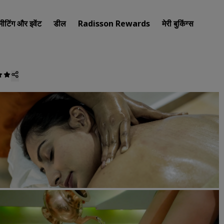
मीटिंग और इवेंट
डील
Radisson Rewards
मेरी बुकिंग्स
अपना होटल खोजें
गंतव्य
रिज़ॉर्ट
सर्विस्ड अपार्टमेंट
एयरपोर्ट होटल
नए और जल्दी शुरू होने वाले होटल
मीटिंग और इवेंट
Radisson Meetings की खोज कर
मीटिंग की जगह बुक करें