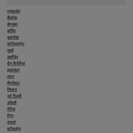
एमस्टर्डम
बैंकॉक
बेंगलूरू
बर्लिन
बुडापेस्ट
कोपेनहागेन
दुबई
डबलिन
ग्रैन कैनेरिया
इस्तांबूल
लंदन
मैनचेस्टर
मिलान
नई दिल्ली
ओस्लो
पेरिस
रिगा
शंघाई
स्टॉकहोम