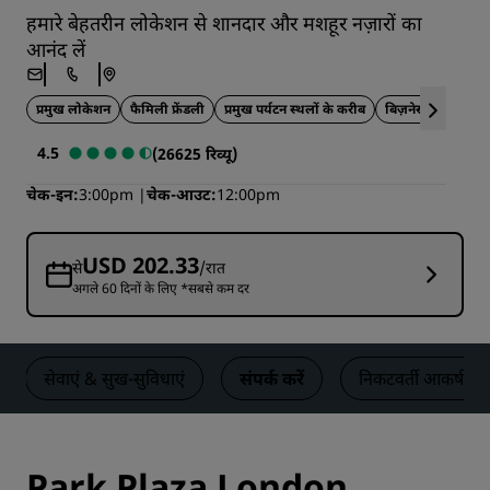
हमारे बेहतरीन लोकेशन से शानदार और मशहूर नज़ारों का
आनंद लें
प्रमुख लोकेशन
फैमिली फ्रेंडली
प्रमुख पर्यटन स्थलों के करीब
बिज़नेस यात्रा के 
4.5
(26625 रिव्यू)
चेक-इन
3:00pm
चेक-आउट
12:00pm
USD 202.33
से
/रात
अगले 60 दिनों के लिए *सबसे कम दर
सेवाएं & सुख-सुविधाएं
संपर्क करें
निकटवर्ती आकर्षण स
Park Plaza London