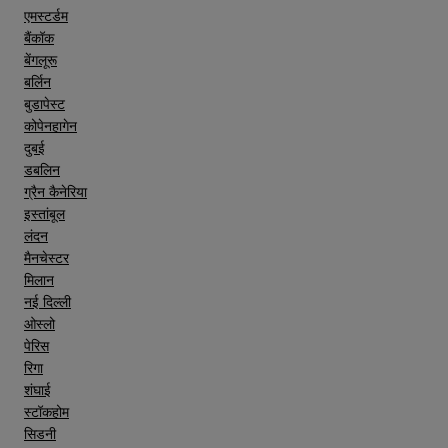
एमस्टर्डम
बैंकॉक
बेंगलूरू
बर्लिन
बुडापेस्ट
कोपेनहागेन
दुबई
डबलिन
ग्रैन कैनेरिया
इस्तांबूल
लंदन
मैनचेस्टर
मिलान
नई दिल्ली
ओस्लो
पेरिस
रिगा
शंघाई
स्टॉकहोम
सिडनी