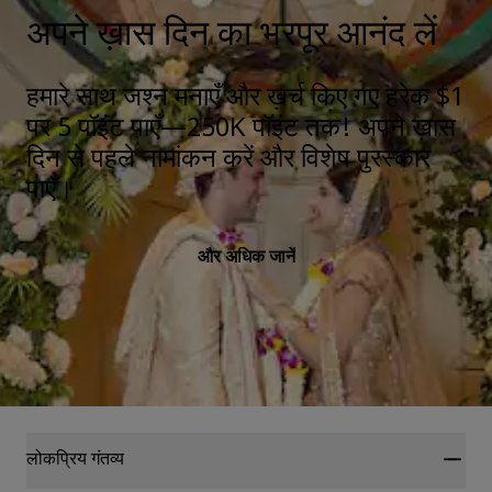
अपने ख़ास दिन का भरपूर आनंद लें
हमारे साथ जश्न मनाएँ और ख़र्च किए गए हरेक $1
पर 5 पॉइंट पाएँ—250K पॉइंट तक! अपने ख़ास
दिन से पहले नामांकन करें और विशेष पुरस्कार
पाएँ।
और अधिक जानें
लोकप्रिय गंतव्य