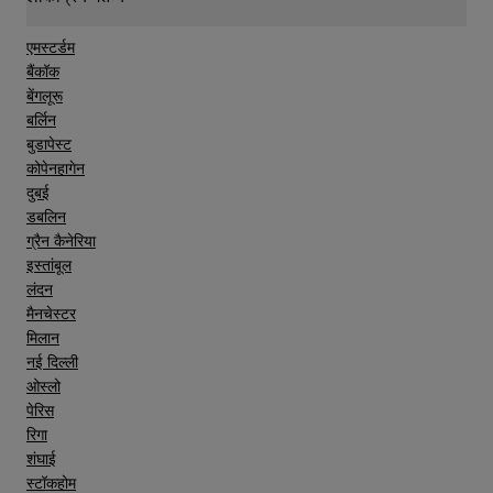
एमस्टर्डम
बैंकॉक
बेंगलूरू
बर्लिन
बुडापेस्ट
कोपेनहागेन
दुबई
डबलिन
ग्रैन कैनेरिया
इस्तांबूल
लंदन
मैनचेस्टर
मिलान
नई दिल्ली
ओस्लो
पेरिस
रिगा
शंघाई
स्टॉकहोम