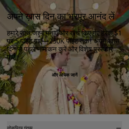
अपने ख़ास दिन का भरपूर आनंद लें
हमारे साथ जश्न मनाएँ और ख़र्च किए गए हरेक $1
पर 5 पॉइंट पाएँ—250K पॉइंट तक! अपने ख़ास
दिन से पहले नामांकन करें और विशेष पुरस्कार
पाएँ।
और अधिक जानें
लोकप्रिय गंतव्य