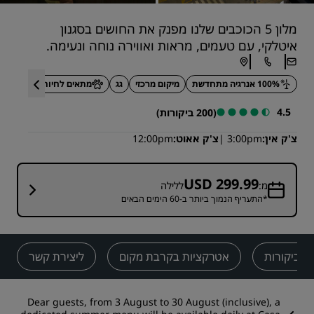
מלון 5 הכוכבים שלנו מפנק את החושים בסגנון
איטלקי, עם טעמים, מראות ואווירה נוחה ונעימה.
100% אנרגיה מתחדשת
מיקום מרכזי
גג
מתאים לחיות מחמד
4.5
(200 ביקורות)
צ'ק אין
3:00pm
צ'ק אאוט
12:00pm
USD 299.99
מ:
ללילה
*התעריף הנמוך ביותר ב-60 הימים הבאים
ביקורות
אטרקציות בקרבת מקום
ליצירת קשר
Dear guests, from 3 August to 30 August (inclusive), a