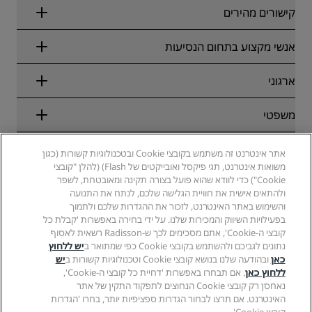
קישורים מהירים
Radisson Rewards
אנשי מקצוע בתחום הנסיעות
הבטחת התעריף המקוון הטוב ביותר
בלוג
שותפים
ארגוני
יעדים
סוכני נסיעות
מלונות חדשים והמלונות שבדרך
Radisson Hotel Group
משפטי
Radisson Hotels APP
מדיה
מלונות מאושרים לספורט
קריירות ב-RHG
מרכז הפרטיות
עזרה
מלונות ידידותיים למשפחות
אתר אינטרנט זה משתמש בקובצי Cookie ובטכנולוגיות קשורות (כגון
קריירות ב-PPHE
הודעה משפטית
בריאות ובטיחות
משואות אינטרנט, תגי פיקסל ואובייקטים של Flash) (להלן "קובצי
קריירות ב-EHL
תנאים והתניות של Radisson Rewards
Cookie") כדי לוודא שהוא פועל בצורה תקינה ומאובטחת, לשפר
התראות לצרכנים
The Club by RHG
מדיה חברתית
הסכם שימוש באתר
ולהתאים אישית את חוויית הגלישה שלכם, לנתח את התנועה
איש קשר
הזדמנויות פיתוח
והשימוש באתר האינטרנט, לזכור את ההגדרות שלכם ולתמוך
נגישות דיגיטלית
שאלות נפוצות
מותגים של Radisson Hotels
עסק אחראי
בפעילויות השיווק והמכירות שלנו. על ידי בחירה באפשרות 'קבלת כל
הצהרת עבדות מודרנית
מפת אתר
קובצי ה-Cookie', אתם מסכימים לכך ש-Radisson רשאית לאסוף
רכש
נתונים לגביכם ולהשתמש בקובצי Cookie כפי שמתואר ב
יש ללחוץ
כאן
ובהודעה שלנו בנושא קובצי Cookie וטכנולוגיות קשורות ב
יש
ללחוץ כאן
. אם תבחרו באפשרות 'דחיית כל קובצי ה-Cookie',
נאחסן רק קובצי Cookie הנחוצים לתפקוד התקין של אתר
האינטרנט. אם תרצו לבחור הגדרות ספציפיות יותר, בחרו 'הגדרות