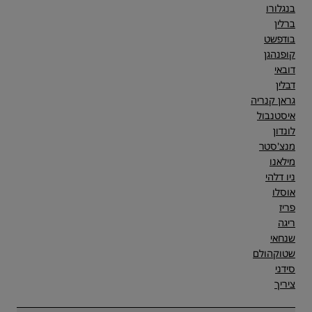
בנגלורו
ברלין
בודפשט
קופנהגן
דובאי
דבלין
גראן קנריה
איסטנבול
לונדון
מנצ'סטר
מילאנו
ניו דלהי
אוסלו
פריז
ריגה
שנחאי
שטוקהולם
סידני
ציריך