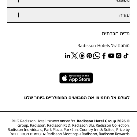
משפטי
Radisson Hotels APP
מדיה
מלונות מאושרים לספורט
קריירות ב-RHG
מרכז הפרטיות
עזרה
מלונות ידידותיים למשפחות
קריירות ב-PPHE
הודעה משפטית
בריאות ובטיחות
קריירות ב-EHL
תנאים והתניות של Radisson Rewards
התראות לצרכנים
The Club by RHG
מדיה חברתית
הסכם שימוש באתר
איש קשר
הזדמנויות פיתוח
נגישות דיגיטלית
שאלות נפוצות
מותגים של Radisson Hotels
עסק אחראי
הצהרת עבדות מודרנית
מפת אתר
רכש
לעולם אל תחמיצו את המבצעים הפופולריים ביותר שלנו
© 2026 Radisson Hotel Group.
כל הזכויות שמורות. RHG Radisson Hotel
Group, Radisson, Radisson RED, Radisson Blu, Radisson Collection,
Radisson Individuals, Park Plaza, Park Inn, Country Inn & Suites, Prize by
Radisson, Radisson Rewards ו-Radisson Meetingsהם סימנים מסחריים של