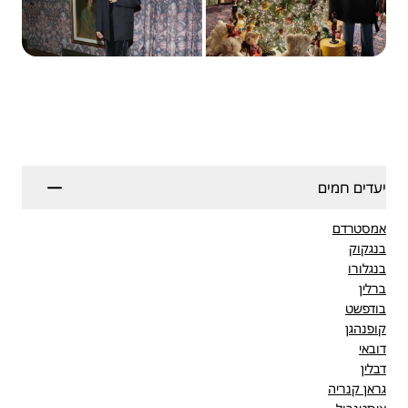
יעדים חמים
אמסטרדם
בנגקוק
בנגלורו
ברלין
בודפשט
קופנהגן
דובאי
דבלין
גראן קנריה