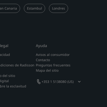
an Canaria
Estambul
Londres
legal
Ayuda
acidad
Avisos al consumidor
Contacto
ndiciones de Radisson
Preguntas frecuentes
Mapa del sitio
 del sitio
igital
+353 1 5138080 (US)
bre la esclavitud