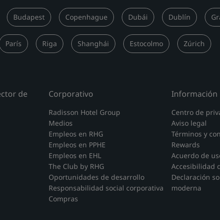
Budapest
Copenhague
Dubái
Dublín
Gr
París
Riga
Shanghái
Estocolmo
Zúrich
ector de
Corporativo
Información 
Radisson Hotel Group
Centro de priv
Medios
Aviso legal
Empleos en RHG
Términos y co
Empleos en PPHE
Rewards
Empleos en EHL
Acuerdo de uso
The Club by RHG
Accesibilidad d
Oportunidades de desarrollo
Declaración so
Responsabilidad social corporativa
moderna
Compras