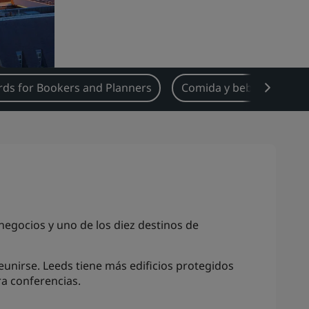
ds for Bookers and Planners
Comida y bebida
Ti
egocios y uno de los diez destinos de
eunirse. Leeds tiene más edificios protegidos
ra conferencias.