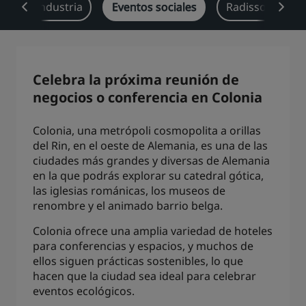
a cada industria
Eventos sociales
Radisson Rewar
Park Plaza
Park Inn by Radisson
Hoteles en el centro de la ciudad
Visita nuestro blog
Celebra la próxima reunión de
Prize by Radisson
Country Inn & Suites
negocios o conferencia en Colonia
Colonia, una metrópoli cosmopolita a orillas
del Rin, en el oeste de Alemania, es una de las
Marcas afiliadas en China
ciudades más grandes y diversas de Alemania
J.
Jin Jiang
en la que podrás explorar su catedral gótica,
las iglesias románicas, los museos de
renombre y el animado barrio belga.
Colonia ofrece una amplia variedad de hoteles
Kunlun
Golden Tulip
para conferencias y espacios, y muchos de
ellos siguen prácticas sostenibles, lo que
hacen que la ciudad sea ideal para celebrar
eventos ecológicos.