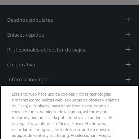
Destinos populares
Enlaces rápidos
Profesionales del sector de viajes
Corporativo
Información legal
Ayuda
Este sitio web hace uso de cookies y otras tecnologías
similares (como balizas web, etiquetas de píxeles y objetos
de Flash) («Cookies») para garantizar la seguridad y el
Redes sociales
correcto funcionamiento de la página, así como para
mejorar y personalizar la publicidad y la experiencia de
navegación, analizar el tráfico y el uso del sitio web,
Marcas de Radisson Hotels
recordar tu configuración y ofrecer soporte a nuestros
equipos de ventas y marketing. Al seleccionar «Aceptar
tiktok
instagram
youtube
facebook
whatsapp
pinterest
threads
twitter
linkedin