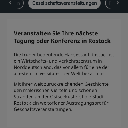
lösungen
Gesellschaftsveranstaltungen
Radisson
Park Plaza
Park Inn by Radisson
Hotels im Stadtzentrum
Besuchen Sie unseren Blog
Veranstalten Sie Ihre nächste
Prize by Radisson
Country Inn & Suites
Tagung oder Konferenz in Rostock
Die früher bedeutende Hansestadt Rostock ist
ein Wirtschafts- und Verkehrszentrum in
Verbundene Marken in China
Norddeutschland, das vor allem für eine der
J.
Jin Jiang
ältesten Universitäten der Welt bekannt ist.
Mit ihrer weit zurückreichenden Geschichte,
den malerischen Vierteln und schönen
Stränden an der Ostseeküste ist die Stadt
Kunlun
Golden Tulip
Rostock ein weltoffener Austragungsort für
Geschäftsveranstaltungen.