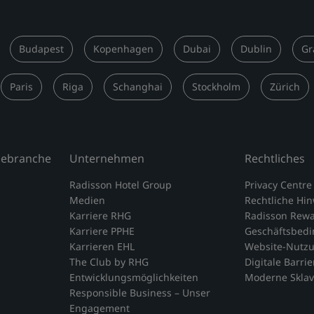
Budapest
Kopenhagen
Dubai
Dublin
Gr
Paris
Riga
Schanghai
Stockholm
Zürich
isebranche
Unternehmen
Rechtliches
Radisson Hotel Group
Privacy Centre
Medien
Rechtliche Hi
Karriere RHG
Radisson Rew
Karriere PPHE
Geschäftsbed
Karrieren EHL
Website-Nutz
The Club by RHG
Digitale Barrie
Entwicklungsmöglichkeiten
Moderne Sklav
Responsible Business – Unser
Engagement