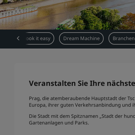
icht
Book it easy
Dream Machine
Branchen
Veranstalten Sie Ihre nächst
Prag, die atemberaubende Hauptstadt der Tsche
Europa, ihrer guten Verkehrsanbindung und ih
Die Stadt mit dem Spitznamen „Stadt der hund
Gartenanlagen und Parks.