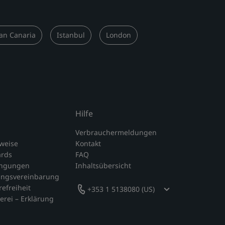
an Canaria
Istanbul
London
Hilfe
Verbrauchermeldungen
nweise
Kontakt
ards
FAQ
ingungen
Inhaltsübersicht
ungsvereinbarung
refreiheit
+353 1 5138080 (US)
erei – Erklärung