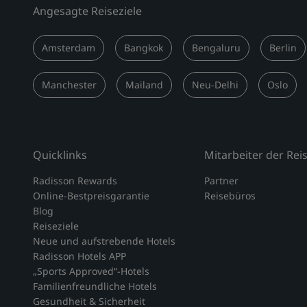
Angesagte Reiseziele
Amsterdam
Bangkok
Bengaluru
Berlin
Manchester
Mailand
Neu-Delhi
Oslo
Quicklinks
Mitarbeiter der Re
Radisson Rewards
Partner
Online-Bestpreisgarantie
Reisebüros
Blog
Reiseziele
Neue und aufstrebende Hotels
Radisson Hotels APP
„Sports Approved“-Hotels
Familienfreundliche Hotels
Gesundheit & Sicherheit