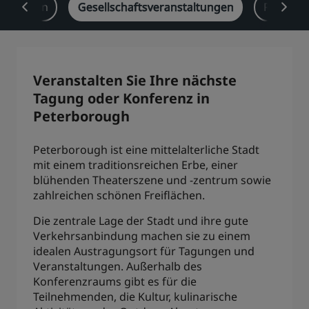
lösungen
Gesellschaftsveranstaltungen
Radisson
Park Plaza
Park Inn by Radisson
Hotels im Stadtzentrum
Besuchen Sie unseren Blog
Veranstalten Sie Ihre nächste
Prize by Radisson
Country Inn & Suites
Tagung oder Konferenz in
Peterborough
Peterborough ist eine mittelalterliche Stadt
Verbundene Marken in China
mit einem traditionsreichen Erbe, einer
J.
Jin Jiang
blühenden Theaterszene und -zentrum sowie
zahlreichen schönen Freiflächen.
Die zentrale Lage der Stadt und ihre gute
Kunlun
Golden Tulip
Verkehrsanbindung machen sie zu einem
idealen Austragungsort für Tagungen und
Veranstaltungen. Außerhalb des
Konferenzraums gibt es für die
Teilnehmenden, die Kultur, kulinarische