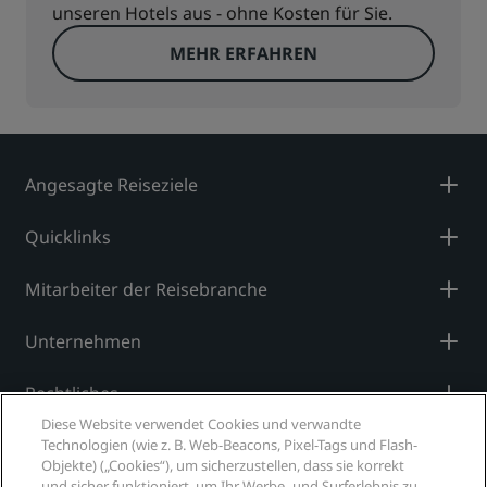
unseren Hotels aus - ohne Kosten für Sie.
MEHR ERFAHREN
Angesagte Reiseziele
Quicklinks
Mitarbeiter der Reisebranche
Unternehmen
Rechtliches
Diese Website verwendet Cookies und verwandte
Hilfe
Technologien (wie z. B. Web-Beacons, Pixel-Tags und Flash-
Objekte) („Cookies“), um sicherzustellen, dass sie korrekt
und sicher funktioniert, um Ihr Werbe- und Surferlebnis zu