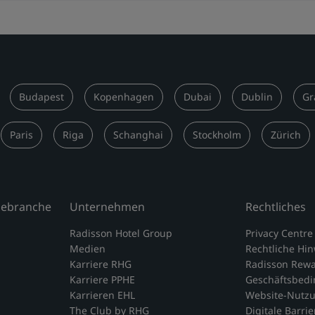
Budapest
Kopenhagen
Dubai
Dublin
Gr
Paris
Riga
Schanghai
Stockholm
Zürich
isebranche
Unternehmen
Rechtliches
Radisson Hotel Group
Privacy Centre
Medien
Rechtliche Hi
Karriere RHG
Radisson Rew
Karriere PPHE
Geschäftsbed
Karrieren EHL
Website-Nutz
The Club by RHG
Digitale Barrie