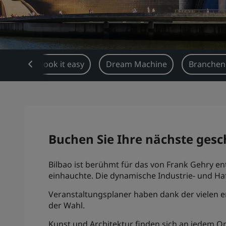
icht
Book it easy
Dream Machine
Branchen
Buchen Sie Ihre nächste gesc
Bilbao ist berühmt für das von Frank Gehry 
einhauchte. Die dynamische Industrie- und Ha
Veranstaltungsplaner haben dank der vielen er
der Wahl.
Kunst und Architektur finden sich an jedem Ort