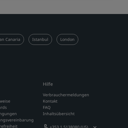
an Canaria
Istanbul
London
Hilfe
Verbrauchermeldungen
nweise
Kontakt
ards
FAQ
ingungen
Inhaltsübersicht
ungsvereinbarung
refreiheit
+353 1 5138080 (US)