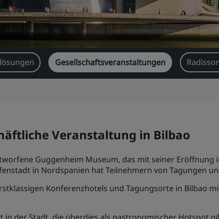
lösungen
Gesellschaftsveranstaltungen
Radisson
häftliche Veranstaltung in Bilbao
entworfene Guggenheim Museum, das mit seiner Eröffnung i
fenstadt in Nordspanien hat Teilnehmern von Tagungen und 
stklassigen Konferenzhotels und Tagungsorte in Bilbao mit
 in der Stadt, die überdies als gastronomischer Hotspot gil