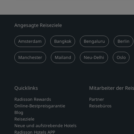
Angesagte Reiseziele
Amsterdam
Bangkok
Bengaluru
Berlin
Manchester
Mailand
Neu-Delhi
Oslo
Quicklinks
Mitarbeiter der Re
Radisson Rewards
Partner
Online-Bestpreisgarantie
Reisebüros
Blog
Reiseziele
Neue und aufstrebende Hotels
Radisson Hotels APP