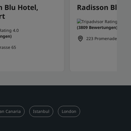
 Blu Hotel,
Radisson Blu Ho
rt
(3809 Bewertungen)
ungen)
223 Promenade Des An
trasse 65
an Canaria
Istanbul
London