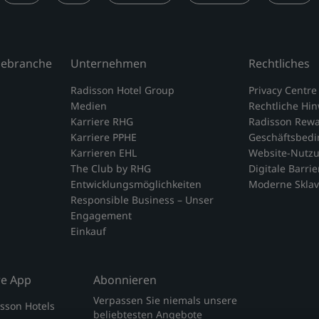
isebranche
Unternehmen
Rechtliches
Radisson Hotel Group
Privacy Centre
Medien
Rechtliche Hi
Karriere RHG
Radisson Rew
Karriere PPHE
Geschäftsbed
Karrieren EHL
Website-Nutz
The Club by RHG
Digitale Barrie
Entwicklungsmöglichkeiten
Moderne Sklav
Responsible Business – Unser
Engagement
Einkauf
re App
Abonnieren
Verpassen Sie niemals unsere
isson Hotels
beliebtesten Angebote