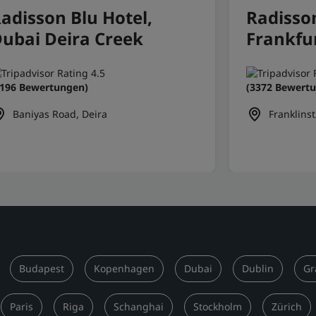
adisson Blu Hotel,
Radisson
ubai Deira Creek
Frankfu
3196 Bewertungen)
(3372 Bewert
Baniyas Road, Deira
Franklins
Budapest
Kopenhagen
Dubai
Dublin
Gr
Paris
Riga
Schanghai
Stockholm
Zürich