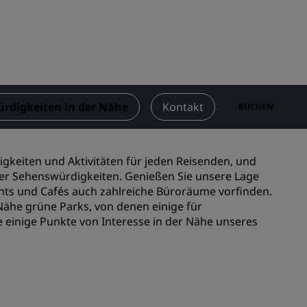
n
Hochzeitslocations
n
Nachhaltige Aufenthalte
Aufenthalte für Sportteams
Geschäftsreisender
Hotels im Stadtzentrum
rdigkeiten in der Nähe
Kontakt
BUCHEN
Besuchen Sie unseren Blog
Radisson Rewards
gkeiten und Aktivitäten für jeden Reisenden, und
iger Sehenswürdigkeiten. Genießen Sie unsere Lage
Entdecken Sie Radisson Rewards
ants und Cafés auch zahlreiche Büroräume vorfinden.
Nähe grüne Parks, von denen einige für
chen
Vorteile
 einige Punkte von Interesse in der Nähe unseres
So verwenden Sie Punkte
So sammeln Sie Punkte
Bookers and Planners