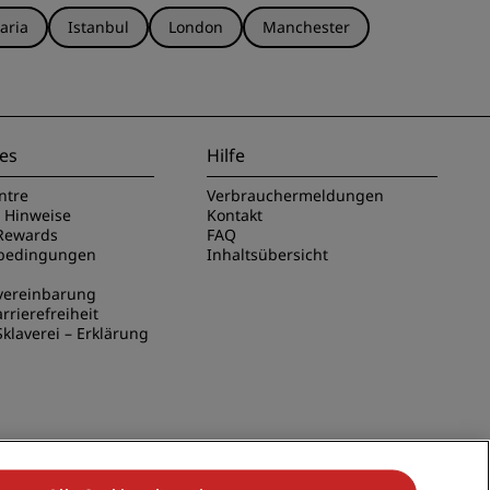
aria
Istanbul
London
Manchester
es
Hilfe
ntre
Verbrauchermeldungen
e Hinweise
Kontakt
Rewards
FAQ
sbedingungen
Inhaltsübersicht
vereinbarung
rrierefreiheit
klaverei – Erklärung