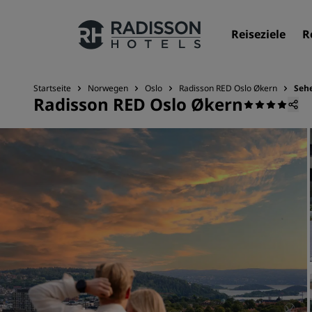
Reiseziele
R
Startseite
Norwegen
Oslo
Radisson RED Oslo Økern
Seh
Radisson RED Oslo Økern
Unsere Marken
Marken von Radisson Hotels