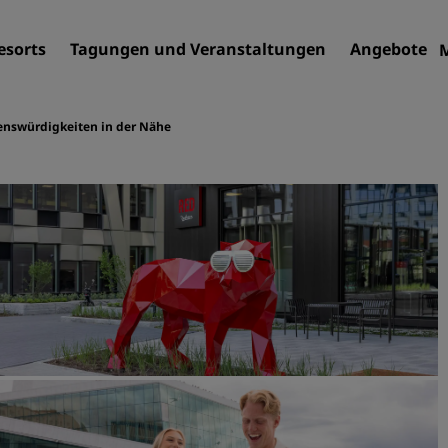
esorts
Tagungen und Veranstaltungen
Angebote
enswürdigkeiten in der Nähe
Finden Sie Ihr Hotel
Reiseziele
Resorts
Serviced Apartments
Flughafenhotels
Neue und geplante Hotels
Tagungen und
Veranstaltungen
Entdecken Sie Radisson Me