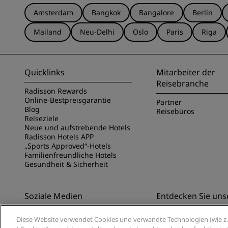
Amsterdam
Bangkok
Bangalore
Berlin
Mailand
Neu-Delhi
Oslo
Paris
Riga
Quicklinks
Mitarbeiter der
Reisebranche
Radisson Rewards
Online-Bestpreisgarantie
Partner
Blog
Reisebüros
Reiseziele
Neue und aufstrebende Hotels
Radisson Hotels APP
„Sports Approved“-Hotels
Familienfreundliche Hotels
Gesundheit & Sicherheit
Soziale Medien
Entdecken Sie uns
Marken von Radisson Hotels
Entdecken Sie die Ra
Diese Website verwendet Cookies und verwandte Technologien (wie z. 
App