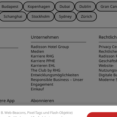
Budapest
Kopenhagen
Dubai
Dublin
Gran Can
Schanghai
Stockholm
Sydney
Zürich
Unternehmen
Rechtlich
Radisson Hotel Group
Privacy Ce
Medien
Rechtlich
Karriere RHG
Radisson 
Karriere PPHE
Geschäft
Karrieren EHL
Website-
The Club by RHG
Nutzungs
Entwicklungsmöglichkeiten
Digitale Ba
Responsible Business – Unser
Moderne S
Engagement
Einkauf
ere App
Abonnieren
disson Hotels
Verpassen Sie niemals unsere
B. Web-Beacons, Pixel-Tags und Flash-Objekte)
beliebtesten Angebote