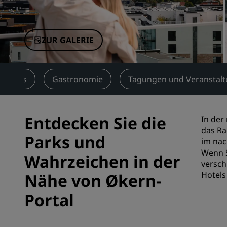
Verbundene Marken in China
ZUR GALERIE
ervices
Gastronomie
Tagungen und Veranstal
Entdecken Sie die
In der
das Ra
Parks und
im nac
Wenn S
Wahrzeichen in der
versch
Hotels
Nähe von Økern-
Portal