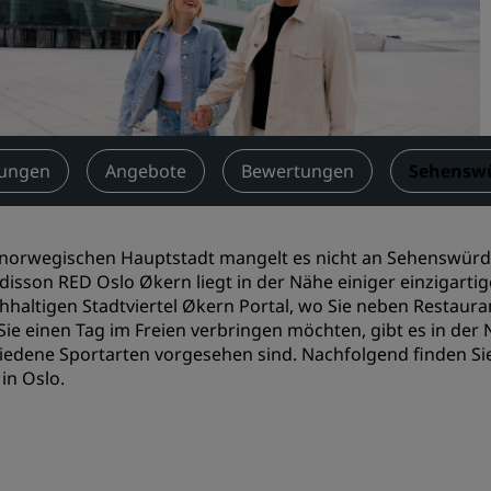
Einen Meetingraum buche
Fordern Sie ein Angebot a
Veranstaltungsorte
Branchenlösungen
tungen
Angebote
Bewertungen
Sehenswü
Flüge suchen
Flüge suchen
 norwegischen Hauptstadt mangelt es nicht an Sehenswürdi
disson RED Oslo Økern liegt in der Nähe einiger einzigart
Restaurants
hhaltigen Stadtviertel Økern Portal, wo Sie neben Restaur
ie einen Tag im Freien verbringen möchten, gibt es in der 
Nach einem Restaurant su
iedene Sportarten vorgesehen sind. Nachfolgend finden Sie
 in Oslo.
Digitale Services
Radisson Hotels App