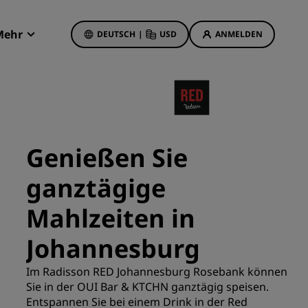
Mehr
DEUTSCH
|
USD
ANMELDEN
Radisson Rewards
Meine Buchungen
Hotelangebote
Unsere Angebote entdecken
Genießen Sie
Bonus für die erste Buchung
ganztägige
Deals of the Day
Im Voraus buchen
Mahlzeiten in
Unsere Angebote anzeigen
Johannesburg
Reisevorschläge
Im Radisson RED Johannesburg Rosebank können
Sie in der OUI Bar & KTCHN ganztägig speisen.
Familienfreundliche Hotels
etings
Entspannen Sie bei einem Drink in der Red
Rad Pets