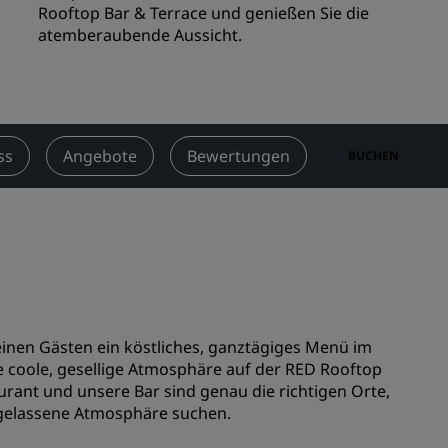
Rooftop Bar & Terrace und genießen Sie die
n
Hochzeitslocations
atemberaubende Aussicht.
n
Nachhaltige Aufenthalte
Aufenthalte für Sportteams
Geschäftsreisender
Hotels im Stadtzentrum
ss
Angebote
Bewertungen
Sehenswürdigk
BUCHEN
Besuchen Sie unseren Blog
Radisson Rewards
Entdecken Sie Radisson Rewards
chen
Vorteile
So verwenden Sie Punkte
inen Gästen ein köstliches, ganztägiges Menü im
So sammeln Sie Punkte
 coole, gesellige Atmosphäre auf der RED Rooftop
urant und unsere Bar sind genau die richtigen Orte,
Bookers and Planners
sgelassene Atmosphäre suchen.