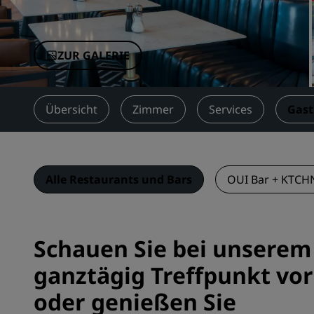
Verbundene Marken in China
ZUR GALERIE
Übersicht
Zimmer
Services
Gas
Alle Restaurants und Bars
OUI Bar + KTCH
Schauen Sie bei unserem
ganztägig Treffpunkt vor
oder genießen Sie