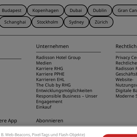
Budapest
Kopenhagen
Dubai
Dublin
Gran Can
Schanghai
Stockholm
Sydney
Zürich
Unternehmen
Rechtlich
Radisson Hotel Group
Privacy Ce
Medien
Rechtlich
Karriere RHG
Radisson 
Karriere PPHE
Geschäft
Karrieren EHL
Website-
The Club by RHG
Nutzungs
Entwicklungsmöglichkeiten
Digitale Ba
Responsible Business – Unser
Moderne S
Engagement
Einkauf
ere App
Abonnieren
disson Hotels
Verpassen Sie niemals unsere
B. Web-Beacons, Pixel-Tags und Flash-Objekte)