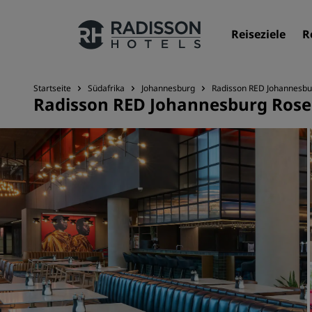
Reiseziele
R
Startseite
Südafrika
Johannesburg
Radisson RED Johannesb
Radisson RED Johannesburg Ros
Unsere Marken
Marken von Radisson Hotels