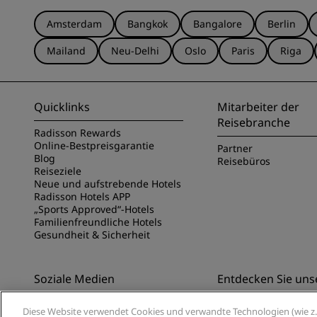
Amsterdam
Bangkok
Bangalore
Berlin
Mailand
Neu-Delhi
Oslo
Paris
Riga
Quicklinks
Mitarbeiter der
Reisebranche
Radisson Rewards
Online-Bestpreisgarantie
Partner
Blog
Reisebüros
Reiseziele
Neue und aufstrebende Hotels
Radisson Hotels APP
„Sports Approved“-Hotels
Familienfreundliche Hotels
Gesundheit & Sicherheit
Soziale Medien
Entdecken Sie uns
Marken von Radisson Hotels
Entdecken Sie die Ra
Diese Website verwendet Cookies und verwandte Technologien (wie z. 