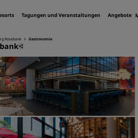
esorts
Tagungen und Veranstaltungen
Angebote
urg Rosebank
Gastronomie
ebank
Finden Sie Ihr Hotel
Reiseziele
Resorts
Serviced Apartments
Flughafenhotels
Neue und geplante Hotels
Tagungen und
Veranstaltungen
Entdecken Sie Radisson Me