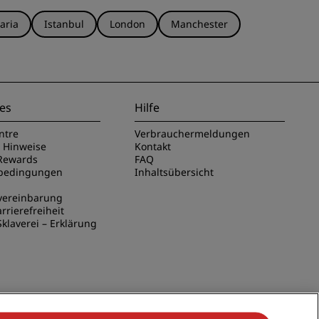
aria
Istanbul
London
Manchester
es
Hilfe
ntre
Verbrauchermeldungen
e Hinweise
Kontakt
Rewards
FAQ
sbedingungen
Inhaltsübersicht
vereinbarung
rrierefreiheit
klaverei – Erklärung