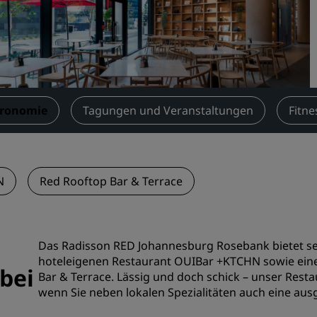
Einen Meetingraum buche
Fordern Sie ein Angebot a
Veranstaltungsorte
Branchenlösungen
tronomie
Tagungen und Veranstaltungen
Fitne
Flüge suchen
Flüge suchen
N
Red Rooftop Bar & Terrace
Restaurants
Nach einem Restaurant su
Das Radisson RED Johannesburg Rosebank bietet se
Digitale Services
hoteleigenen Restaurant OUIBar +KTCHN sowie eine
bei
Bar & Terrace. Lässig und doch schick – unser Resta
Radisson Hotels App
wenn Sie neben lokalen Spezialitäten auch eine au