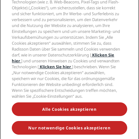
Radisson Hotel Group
Technologien (wie z. B. Web-Beacons, Pixel-Tags und Flash-
Rechtliches
Radisson Hotels APP
Objekte) („Cookies“), um sicherzustellen, dass sie korrekt
Medien
„Sports Approved“-Hotels
und sicher funktioniert, um Ihr Werbe- und Surferlebnis zu
Karriere RHG
Privacy Centre
Hilfe
Familienfreundliche Hotels
verbessern und zu personalisieren, um den Datenverkehr
Karriere PPHE
Rechtliche Hinweise
und die Nutzung der Website zu analysieren, um Ihre
Gesundheit & Sicherheit
Karrieren EHL
Radisson Rewards Geschäftsbedingungen
Einstellungen zu speichern und um unsere Marketing- und
Verbrauchermeldungen
The Club by RHG
Soziale Medien
Website-Nutzungsvereinbarung
Verkaufsbemühungen zu unterstützen. Indem Sie „Alle
Kontakt
Entwicklungsmöglichkeiten
Cookies akzeptieren“ auswählen, stimmen Sie zu, dass
Digitale Barrierefreiheit
FAQ
Marken von Radisson Hotels
Radisson Daten über Sie sammeln und Cookies verwenden
Responsible Business – Unser Engagement
Moderne Sklaverei – Erklärung
Inhaltsübersicht
darf, wie in unserer Datenschutzerklärung [
Klicken Sie
Einkauf
hier
] und unseren Hinweisen zu Cookies und verwandten
Technologien [
Klicken Sie hier
] beschrieben. Wenn Sie
„Nur notwendige Cookies akzeptieren“ auswählen,
speichern wir nur Cookies, die für das ordnungsgemäße
Funktionieren der Website unbedingt erforderlich sind.
Wenn Sie spezifischere Entscheidungen treffen möchten,
wählen Sie „Cookie-Einstellungen“ aus.
VERPASSEN SIE NIEMALS UNSERE BELIEBTESTEN
ANGEBOTE
Alle Cookies akzeptieren
Nur notwendige Cookies akzeptieren
© 2026 Radisson Hotel Group.
Alle Rechte vorbehalten. RHG Radisson
Hotel Group, Radisson, Radisson RED, Radisson Blu, Radisson Collection,