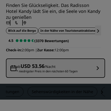
Finden Sie Glückseligkeit. Das Radisson
Hotel Kandy lädt Sie ein, die Seele von Kandy
zu genießen
Blick auf die Berge
In der Nähe von Touristenattraktionen
Dacht
4.5
(3370 Bewertungen)
Check-in
2:00pm
Zur Kasse
12:00pm
USD 53.56
ab
/Nacht
* niedrigster Preis in den nächsten 60 Tagen
wertungen
Sehenswürdigkeiten in der Nähe
Ko