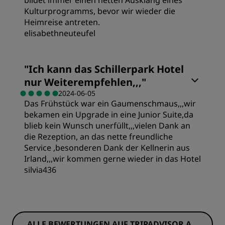
bildet immer einen netten Ausklang eines
Service
Kulturprogramms, bevor wir wieder die
Heimreise antreten.
elisabethneuteufel
Zimmer
"
Ich kann das Schillerpark Hotel
nur Weiterempfehlen,,,
"
Preis/Leistung
2024-06-05
Das Frühstück war ein Gaumenschmaus,,,wir
bekamen ein Upgrade in eine Junior Suite,da
Schlafqualität
blieb kein Wunsch unerfüllt,,,vielen Dank an
die Rezeption, an das nette freundliche
Service ,besonderen Dank der Kellnerin aus
Lage
Irland,,,wir kommen gerne wieder in das Hotel
silvia436
Sauberkeit
Zimmer
Service
ALLE BEWERTUNGEN AUF TRIPADVISOR AN