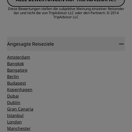
Preis/Leistung
ZEIGEN
Diese Bewertungen stellen die subjektive Meinung einzelner Reisender
dar und nicht die von TripAdvisor LLC oder den Partnern.
© 2014
TripAdvisor LLC
Schlafqualität
Lage
Angesagte Reiseziele
Sauberkeit
Amsterdam
Bangkok
Bangalore
Service
Berlin
Budapest
Kopenhagen
Dubai
Dublin
Gran Canaria
Istanbul
London
Manchester