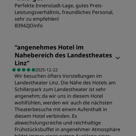
Lage
Perfekte Innenstadt-Lage, gutes Preis-
Preis/Leistung
Leistungsverhältnis, freundliches Personal,
sehr zu empfehlen!
Sauberkeit
B3942JOinfo
Schlafqualität
Service
Zimmer
"
angenehmes Hotel im
Lage
Nahebereich des Landestheates
Preis/Leistung
Linz
"
Sauberkeit
2025-12-22
Wir besuchen öfters Vorstellungen im
Schlafqualität
Landestheater Linz. Die Nähe des Hotels am
Service
Schillerpark zum Landestheater ist sehr
angenehm; da wir uns in diesem Hotel
Lage
wohlfühlen, werden wir auch die nächsten
Theaterbesuche mit einem Aufenthalt in
diesem Hotel verbinden. Es
Sauberkeit
abwechslungsreiche und reichhaltige
Frühstücksbuffet in angenehmer Atmosphäre