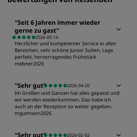
"
Seit 6 Jahren immer wieder
gerne zu gast
"
2026-05-14
Herzlicher und kompetenter Service in allen
Bereichen, sehr schöne Junior Suiten, Lage
perfekt, hervorragendes Frühstück
mebner2026
Zimmer
"
Sehr gut
"
2026-04-20
Im Großen und Ganzen hat alles gepasst und
Preis/Leistung
wir werden wiederkommen. Das habe ich
auch an der Rezeption so weiter gegeben.
mgutmann2026
Schlafqualität
Zimmer
"
Sehr gut
"
2026-02-02