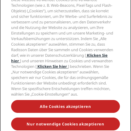
Neue und aufstrebende Hotels
Radisson Hotel Group
Technologien (wie z. B. Web-Beacons, Pixel-Tags und Flash-
Rechtliches
Radisson Hotels APP
Objekte) („Cookies“), um sicherzustellen, dass sie korrekt
Medien
„Sports Approved“-Hotels
und sicher funktioniert, um Ihr Werbe- und Surferlebnis zu
Karriere RHG
Privacy Centre
Hilfe
Familienfreundliche Hotels
verbessern und zu personalisieren, um den Datenverkehr
Karriere PPHE
Rechtliche Hinweise
Gesundheit & Sicherheit
und die Nutzung der Website zu analysieren, um Ihre
Karrieren EHL
Radisson Rewards Geschäftsbedingungen
Einstellungen zu speichern und um unsere Marketing- und
Verbrauchermeldungen
The Club by RHG
Soziale Medien
Website-Nutzungsvereinbarung
Verkaufsbemühungen zu unterstützen. Indem Sie „Alle
Kontakt
Entwicklungsmöglichkeiten
Cookies akzeptieren“ auswählen, stimmen Sie zu, dass
Digitale Barrierefreiheit
FAQ
Marken von Radisson Hotels
Responsible Business – Unser Engagement
Radisson Daten über Sie sammeln und Cookies verwenden
Moderne Sklaverei – Erklärung
Inhaltsübersicht
darf, wie in unserer Datenschutzerklärung [
Klicken Sie
Einkauf
hier
] und unseren Hinweisen zu Cookies und verwandten
Technologien [
Klicken Sie hier
] beschrieben. Wenn Sie
„Nur notwendige Cookies akzeptieren“ auswählen,
speichern wir nur Cookies, die für das ordnungsgemäße
Funktionieren der Website unbedingt erforderlich sind.
Wenn Sie spezifischere Entscheidungen treffen möchten,
wählen Sie „Cookie-Einstellungen“ aus.
VERPASSEN SIE NIEMALS UNSERE BELIEBTESTEN
ANGEBOTE
Alle Cookies akzeptieren
Nur notwendige Cookies akzeptieren
© 2026 Radisson Hotel Group.
Alle Rechte vorbehalten. RHG Radisson